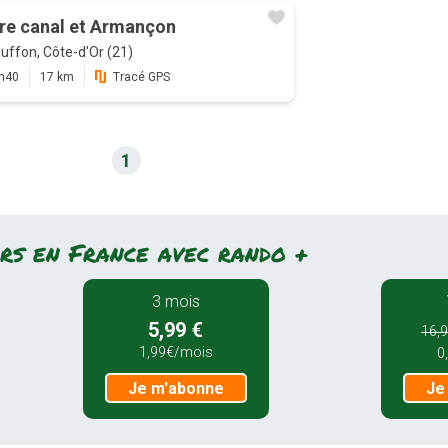
re canal et Armançon
uffon, Côte-d'Or (21)
h40
17 km
Tracé GPS
1
rs en France avec rando +
3 mois
5,99 €
16,9
1,99€/mois
0
Je m'abonne
Je