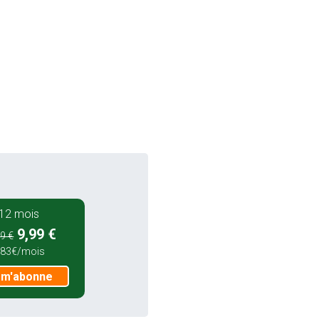
12 mois
9,99 €
9 €
,83€/mois
 m'abonne