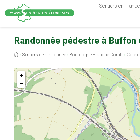
Sentiers en France,
Aller
au
Randonnée pédestre à Buffon e
contenu
principal
Fil
Sentiers de randonnée
Bourgogne-Franche-Comté
Côte-d
d'Ariane
+
−