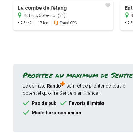
La combe de l'étang
Ent
Buffon, Côte-d'Or (21)
B
5h40
17 km
Tracé GPS
5
Profitez au maximum de Sentie
Le compte
Rando
permet de profiter de tout le
potentiel qu'offre Sentiers en France :
Pas de pub
Favoris illimités
Mode hors-connexion