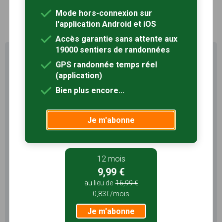
Mode hors-connexion sur
1
l'application Android et iOS
Accès garantie sans attente aux
19000 sentiers de randonnées
Profitez au maximum de
GPS randonnée temps réel
Sentiers en France avec rando
(application)
+
Bien plus encore...
Le compte
Rando
permet de profiter de tout le
potentiel qu'offre Sentiers en France :
Je m'abonne
Pas de pub
Favoris illimités
Mode hors-connexion
12 mois
3 mois
9,99 €
5,99 €
au lieu de
16,99 €
0,83€/mois
1,99€/mois
Je m'abonne
Je m'abonne