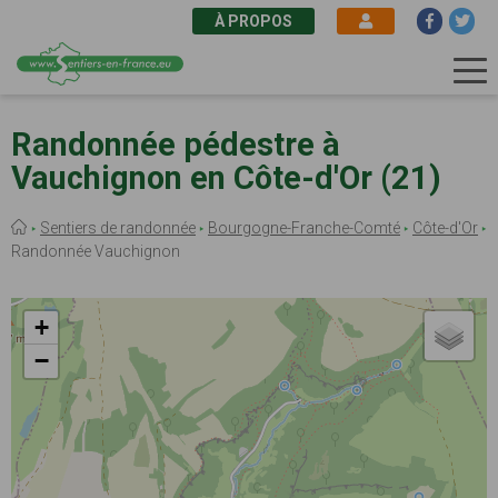
À PROPOS
Aller
au
Randonnée pédestre à
contenu
Vauchignon en Côte-d'Or (21)
principal
Fil
Sentiers de randonnée
Bourgogne-Franche-Comté
Côte-d'Or
d'Ariane
Randonnée Vauchignon
+
−