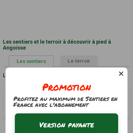
Les sentiers et le terroir à découvrir à pied à
Angoisse
Le terroir
Les sentiers
Liste des sentiers à Angoisse
Promotion
Autour de l'étang
Profitez au maximum de Sentiers en
France avec l'abonnement
Angoisse, Dordogne (24)
2h00
7 km
Tracé GPS
Version payante