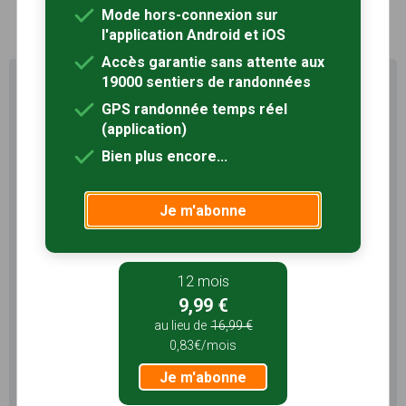
1
Mode hors-connexion sur
l'application Android et iOS
Accès garantie sans attente aux
19000 sentiers de randonnées
Profitez au maximum de
Sentiers en France avec rando
GPS randonnée temps réel
+
(application)
Bien plus encore...
Le compte
Rando
permet de profiter de tout le
potentiel qu'offre Sentiers en France :
Je m'abonne
Pas de pub
Favoris illimités
Mode hors-connexion
12 mois
3 mois
9,99 €
5,99 €
au lieu de
16,99 €
1,99€/mois
0,83€/mois
Je m'abonne
Je m'abonne