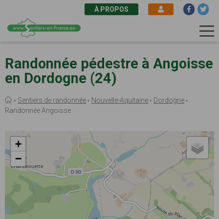
À PROPOS
Aller
au
Randonnée pédestre à Angoisse
contenu
en Dordogne (24)
principal
Fil
Sentiers de randonnée
Nouvelle-Aquitaine
Dordogne
d'Ariane
Randonnée Angoisse
+
−