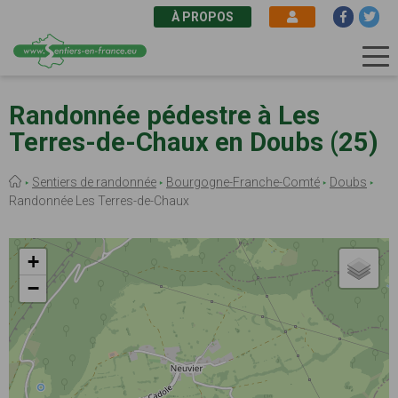
À PROPOS
Aller
au
Randonnée pédestre à Les
contenu
Terres-de-Chaux en Doubs (25)
principal
Fil
Sentiers de randonnée
Bourgogne-Franche-Comté
Doubs
d'Ariane
Randonnée Les Terres-de-Chaux
+
−