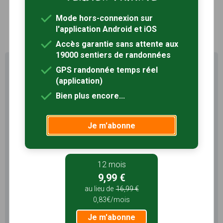
Mode hors-connexion sur
1
l'application Android et iOS
Accès garantie sans attente aux
19000 sentiers de randonnées
Profitez au maximum de
GPS randonnée temps réel
Sentiers en France avec rando
(application)
+
Bien plus encore...
Le compte
Rando
permet de profiter de tout le
potentiel qu'offre Sentiers en France :
Je m'abonne
Pas de pub
Favoris illimités
Mode hors-connexion
12 mois
9,99 €
3 mois
au lieu de
16,99 €
5,99 €
0,83€/mois
1,99€/mois
Je m'abonne