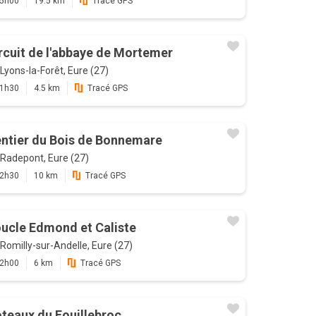
5h00
19.5 km
Tracé GPS
rcuit de l'abbaye de Mortemer
Lyons-la-Forêt, Eure (27)
1h30
4.5 km
Tracé GPS
ntier du Bois de Bonnemare
Radepont, Eure (27)
2h30
10 km
Tracé GPS
ucle Edmond et Caliste
Romilly-sur-Andelle, Eure (27)
2h00
6 km
Tracé GPS
teaux du Fouillebroc