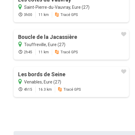
Saint-Pierre-du-Vauvray, Eure (27)
3h00
11 km
Tracé GPS
Boucle de la Jacassière
Touffreville, Eure (27)
2h45
11 km
Tracé GPS
Les bords de Seine
Venables, Eure (27)
4h15
16.3 km
Tracé GPS