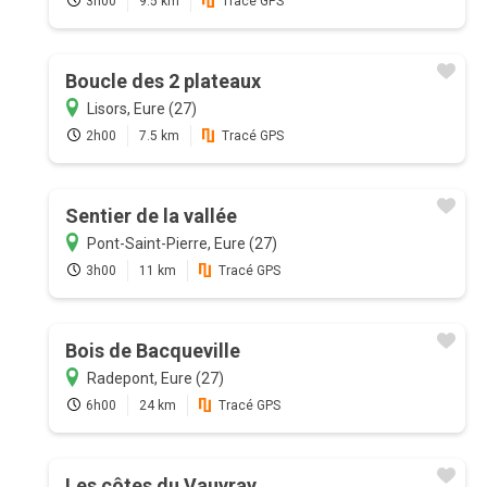
3h00
9.5 km
Tracé GPS
Boucle des 2 plateaux
Lisors, Eure (27)
2h00
7.5 km
Tracé GPS
Sentier de la vallée
Pont-Saint-Pierre, Eure (27)
3h00
11 km
Tracé GPS
Bois de Bacqueville
Radepont, Eure (27)
6h00
24 km
Tracé GPS
Les côtes du Vauvray