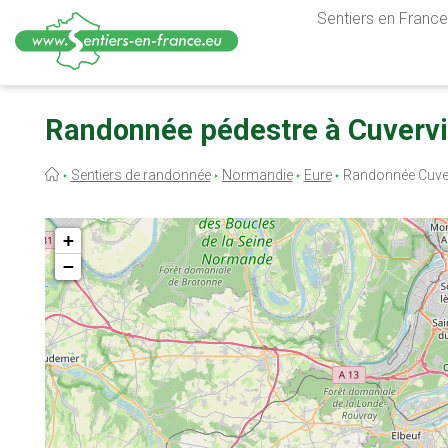
Sentiers en France,
Aller
au
Randonnée pédestre à Cuvervil
contenu
principal
Fil
Sentiers de randonnée
Normandie
Eure
Randonnée Cuver
d'Ariane
+
−