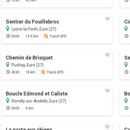
1h30
4.5 km
Sentier du Fouillebroc
Ci
Lyons-la-Forêt, Eure (27)
5h00
19.5 km
Tracé GPS
Chemin de Brisquet
Se
Puchay, Eure (27)
4h30
18 km
Tracé GPS
Boucle Edmond et Caliste
Bo
Romilly-sur-Andelle, Eure (27)
2h00
6 km
La porte aux chiens
Co