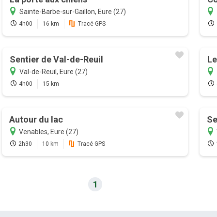
Sainte-Barbe-sur-Gaillon, Eure (27)
4h00
16 km
Tracé GPS
Sentier de Val-de-Reuil
Le
Val-de-Reuil, Eure (27)
4h00
15 km
Autour du lac
Se
Venables, Eure (27)
2h30
10 km
Tracé GPS
1