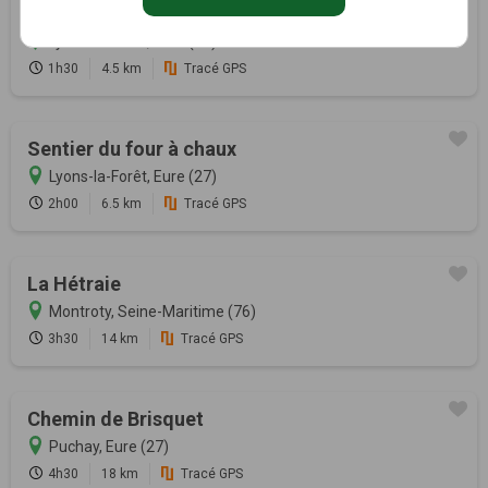
Circuit de l'abbaye de Mortemer
Lyons-la-Forêt, Eure (27)
1h30
4.5 km
Tracé GPS
Sentier du four à chaux
Lyons-la-Forêt, Eure (27)
2h00
6.5 km
Tracé GPS
La Hétraie
Montroty, Seine-Maritime (76)
3h30
14 km
Tracé GPS
Chemin de Brisquet
Puchay, Eure (27)
4h30
18 km
Tracé GPS