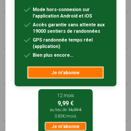
1h30
5 km
Tracé GPS
Mode hors-connexion sur
l'application Android et iOS
Accès garantie sans attente aux
Boucle du Gros Chêne
19000 sentiers de randonnées
Lyons-la-Forêt, Eure (27)
GPS randonnée temps réel
1h00
3 km
Tracé GPS
(application)
Bien plus encore...
Sentier du Fouillebroc
Lyons-la-Forêt, Eure (27)
Je m'abonne
5h00
19.5 km
Tracé GPS
12 mois
Sentier de la Fontaineresse
9,99 €
Lyons-la-Forêt, Eure (27)
au lieu de
16,99 €
2h00
6.5 km
Tracé GPS
0,83€/mois
Je m'abonne