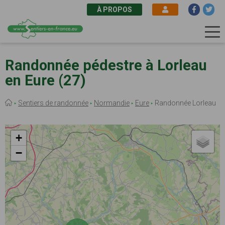
À PROPOS
Aller
au
Randonnée pédestre à Lorleau
contenu
en Eure (27)
principal
Fil
Sentiers de randonnée
Normandie
Eure
Randonnée Lorleau
d'Ariane
+
−