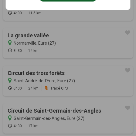
Les Ventes, Eure (27)
4h00
11.5 km
La grande vallée
Normanville, Eure (27)
3h30
14 km
Circuit des trois forêts
Saint-André-de-l'Eure, Eure (27)
6h00
24 km
Tracé GPS
Circuit de Saint-Germain-des-Angles
Saint-Germain-des-Angles, Eure (27)
4h30
17 km