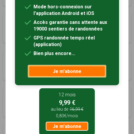
Mode hors-connexion sur
l'application Android et iOS
La vraie nature de l’agriculture
Accès garantie sans attente aux
Jouy-sur-Eure, Eure (27)
19000 sentiers de randonnées
3h30
12.5 km
Tracé GPS
GPS randonnée temps réel
(application)
Bien plus encore...
Sentier des jeunes pousses
La Chapelle-Réanville, Eure (27)
Je m'abonne
3h00
7.5 km
Sur la trace des gallo-romains
12 mois
9,99 €
Le Vieil-Évreux, Eure (27)
au lieu de
16,99 €
4h30
17.6 km
0,83€/mois
Je m'abonne
Balade de St-Taurin