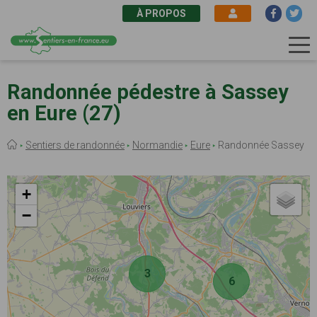
À PROPOS
Aller
au
Randonnée pédestre à Sassey
contenu
en Eure (27)
principal
Fil
Sentiers de randonnée
Normandie
Eure
Randonnée Sassey
d'Ariane
+
−
3
6