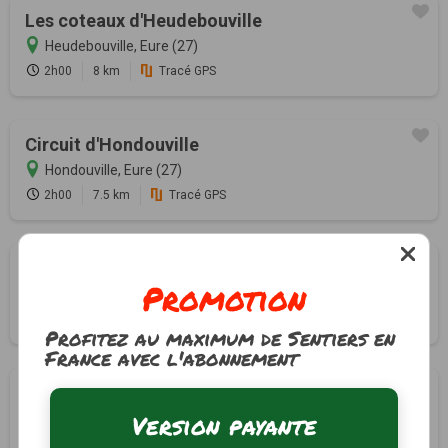
Les coteaux d'Heudebouville
Heudebouville, Eure (27)
2h00
8 km
Tracé GPS
Circuit d'Hondouville
Hondouville, Eure (27)
2h00
7.5 km
Tracé GPS
L’Aérienne
Promotion
Huest, Eure (27)
4h00
16 km
Profitez au maximum de Sentiers en
France avec l'abonnement
Circuit du bois des vignes
Version payante
Huest, Eure (27)
1h30
6 km
Tracé GPS