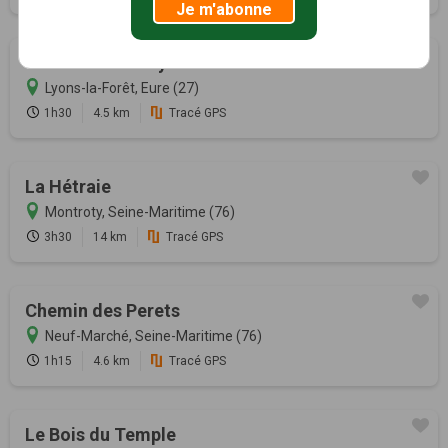
Je m'abonne
Circuit de l'abbaye de Mortemer
Lyons-la-Forêt, Eure (27)
1h30
4.5 km
Tracé GPS
La Hétraie
Montroty, Seine-Maritime (76)
3h30
14 km
Tracé GPS
Chemin des Perets
Neuf-Marché, Seine-Maritime (76)
1h15
4.6 km
Tracé GPS
Le Bois du Temple