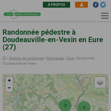
À PROPOS
Aller
au
Randonnée pédestre à
contenu
Doudeauville-en-Vexin en Eure
principal
(27)
Fil
Sentiers de randonnée
Normandie
Eure
Randonnée
d'Ariane
Doudeauville-en-Vexin
+
−
3
3