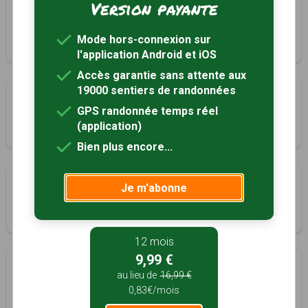
Version payante
Sentier du four à chaux
Lyons-la-Forêt, Eure (27)
Mode hors-connexion sur
2h00
6.5 km
Tracé GPS
l'application Android et iOS
Accès garantie sans attente aux
19000 sentiers de randonnées
Sentier du Fouillebroc
GPS randonnée temps réel
Lyons-la-Forêt, Eure (27)
(application)
5h00
19.5 km
Tracé GPS
Bien plus encore...
Boucle du Gros Chêne
Je m'abonne
Lyons-la-Forêt, Eure (27)
1h00
3 km
Tracé GPS
12 mois
9,99 €
Boucle du Gros Chêne
au lieu de
16,99 €
Lyons-la-Forêt, Eure (27)
0,83€/mois
1h00
3 km
Tracé GPS