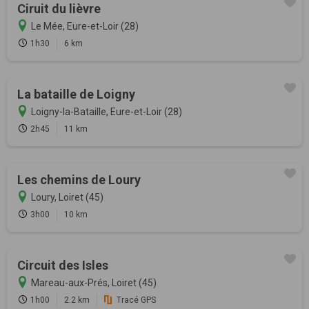
Ciruit du lièvre
Le Mée, Eure-et-Loir (28)
1h30
6 km
La bataille de Loigny
Loigny-la-Bataille, Eure-et-Loir (28)
2h45
11 km
Les chemins de Loury
Loury, Loiret (45)
3h00
10 km
Circuit des Isles
Mareau-aux-Prés, Loiret (45)
1h00
2.2 km
Tracé GPS