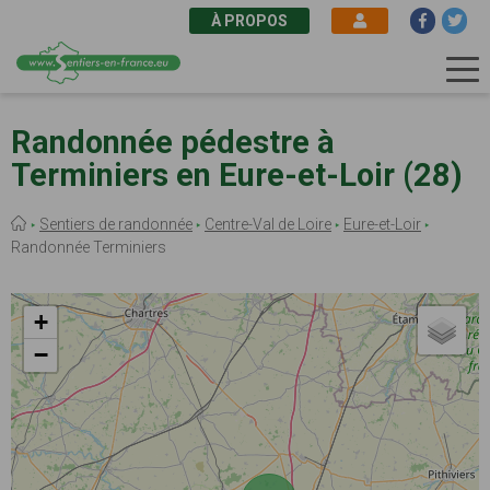
À PROPOS
Aller
au
Randonnée pédestre à
contenu
Terminiers en Eure-et-Loir (28)
principal
Fil
Sentiers de randonnée
Centre-Val de Loire
Eure-et-Loir
d'Ariane
Randonnée Terminiers
+
−