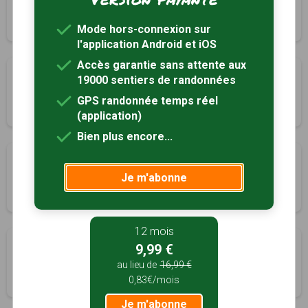
Nottonville, Eure-et-Loir (28)
2h15
10 km
Mode hors-connexion sur
l'application Android et iOS
Accès garantie sans attente aux
Du Donjon au bords du Loiret
19000 sentiers de randonnées
Olivet, Loiret (45)
GPS randonnée temps réel
4h00
14.6 km
Tracé GPS
(application)
Bien plus encore...
Promenade des moulins du Loiret
Je m'abonne
Olivet, Loiret (45)
1h00
4.9 km
Tracé GPS
12 mois
Les bois de Cambrai
9,99 €
Orgères-en-Beauce, Eure-et-Loir (28)
au lieu de
16,99 €
0,83€/mois
4h25
17.5 km
Je m'abonne