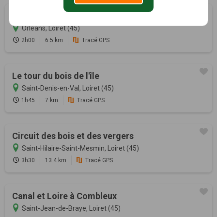
Circuit de découverte
Orléans, Loiret (45)
2h00
6.5 km
Tracé GPS
Le tour du bois de l'île
Saint-Denis-en-Val, Loiret (45)
1h45
7 km
Tracé GPS
Circuit des bois et des vergers
Saint-Hilaire-Saint-Mesmin, Loiret (45)
3h30
13.4 km
Tracé GPS
Canal et Loire à Combleux
Saint-Jean-de-Braye, Loiret (45)