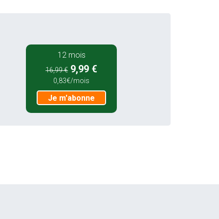
12 mois
9,99 €
16,99 €
0,83€/mois
Je m'abonne