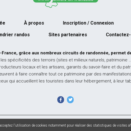
née
À propos
Inscription / Connexion
ndrier randos
Sites partenaires
Contactez
-France, grâce aux nombreux circuits de randonnée, permet de
 les spécificités des terroirs (sites et milieux naturels, patrimoine 
producteurs locaux et les artisans, garants du savoir-faire et du pat
œuvrent à faire connaître tout ce patrimoine par des manifestations
ceux qui accueillent les touristes dans leur hébergement, à leur ta
 France - Tous droits réservés - Photos non contractuelles -
Mentions l
cceptez l'utilisation de cookies notamment pour réaliser des statistiques de visites afi