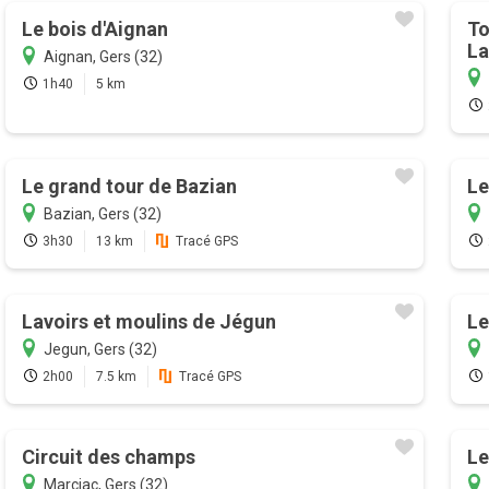
Le bois d'Aignan
To
La
Aignan, Gers (32)
1h40
5 km
Le grand tour de Bazian
Le
Bazian, Gers (32)
3h30
13 km
Tracé GPS
Lavoirs et moulins de Jégun
Le
Jegun, Gers (32)
2h00
7.5 km
Tracé GPS
Circuit des champs
Le
Marciac, Gers (32)