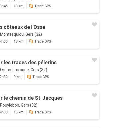
3h45
13 km
Tracé GPS
s côteaux de l'Osse
Montesquiou, Gers (32)
4h00
13 km
Tracé GPS
r les traces des pélerins
Ordan-Larroque, Gers (32)
2h30
9 km
Tracé GPS
r le chemin de St-Jacques
Pouylebon, Gers (32)
4h00
15 km
Tracé GPS