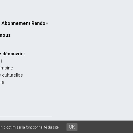
Abonnement Rando+
-nous
 découvrir :
…)
rimoine
 culturelles
ble
égales
-
CGU
-
CGV
OK
n d'optimiser la fonctionnalité du site.