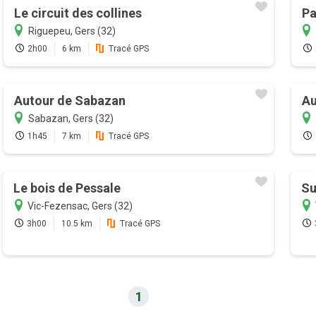
Le circuit des collines
Pa
Riguepeu, Gers (32)
2h00
6 km
Tracé GPS
Autour de Sabazan
Au
Sabazan, Gers (32)
1h45
7 km
Tracé GPS
Le bois de Pessale
Su
Vic-Fezensac, Gers (32)
3h00
10.5 km
Tracé GPS
1