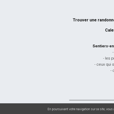
Trouver une randon
Cale
Sentiers-en
-
- les 
- ceux qui 
- 
© 2026 Sentiers en
En poursuivant votre navigation sur ce site, vous a