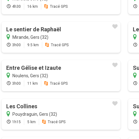
4h30
16 km
Tracé GPS
Le sentier de Raphaël
Le
Mirande, Gers (32)
3h00
9.5 km
Tracé GPS
Entre Gélise et Izaute
Su
Noulens, Gers (32)
3h00
11 km
Tracé GPS
Les Collines
Su
Pouydraguin, Gers (32)
1h15
5 km
Tracé GPS