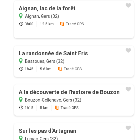
Aignan, lac de la forêt
Aignan, Gers (32)
3h00
12.5 km
Tracé GPS
La randonnée de Saint Fris
Bassoues, Gers (32)
1h45
5.6 km
Tracé GPS
A la découverte de l'histoire de Bouzon
Bouzon-Gellenave, Gers (32)
1h15
5 km
Tracé GPS
Sur les pas d'Artagnan
Lupiac, Gers (32)