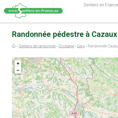
Sentiers en France,
Aller
au
Randonnée pédestre à Cazaux-
contenu
principal
Fil
Sentiers de randonnée
Occitanie
Gers
Randonnée Cazaux
d'Ariane
+
−