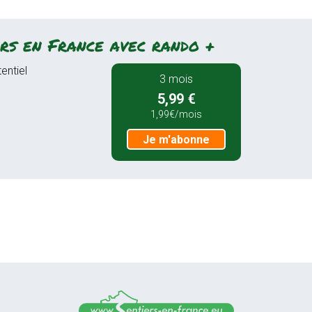
rs en France avec rando +
entiel
3 mois
5,99 €
1,99€/mois
Je m'abonne