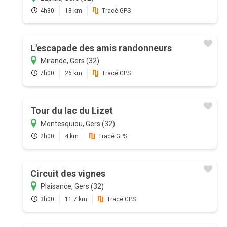
4h30
18 km
Tracé GPS
L'escapade des amis randonneurs
Mirande, Gers (32)
7h00
26 km
Tracé GPS
Tour du lac du Lizet
Montesquiou, Gers (32)
2h00
4 km
Tracé GPS
Circuit des vignes
Plaisance, Gers (32)
3h00
11.7 km
Tracé GPS