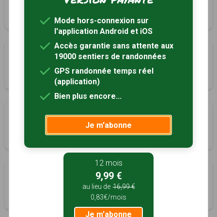
Lézat-sur-Lèze, Ariège (09)
2h15
8.5 km
Mode hors-connexion sur
l'application Android et iOS
Accès garantie sans attente aux
Le chemin des vignes
19000 sentiers de randonnées
Lézat-sur-Lèze, Ariège (09)
GPS randonnée temps réel
2h30
9.5 km
(application)
Bien plus encore...
Balade autour du clocher de Puydaniel
Je m'abonne
Mauressac, Haute-Garonne (31)
3h45
15 km
12 mois
Garonne, bosquets et falaises
9,99 €
Muret, Haute-Garonne (31)
au lieu de
16,99 €
0,83€/mois
3h45
15 km
Je m'abonne