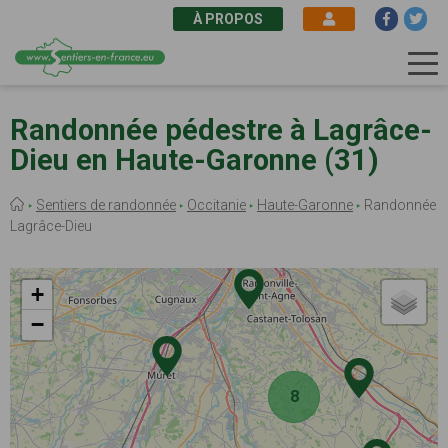
À PROPOS
Aller
au
Randonnée pédestre à Lagrâce-
contenu
Dieu en Haute-Garonne (31)
principal
Fil
Sentiers de randonnée
Occitanie
Haute-Garonne
Randonnée
d'Ariane
Lagrâce-Dieu
+
−
8