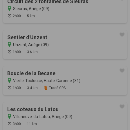
Circuit des 2 fontaines de Sieuras
Sieuras, Ariège (09)
2h00
5 km
Sentier d'Unzent
Unzent, Ariège (09)
1h00
3.6 km
Boucle de la Becane
Vieille-Toulouse, Haute-Garonne (31)
1h30
3.4 km
Tracé GPS
Les coteaux du Latou
Villeneuve-du-Latou, Ariège (09)
3h00
11 km