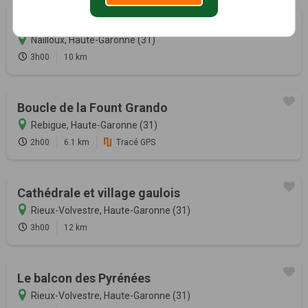
Les deux bastides royales
Nailloux, Haute-Garonne (31)
3h00
10 km
Boucle de la Fount Grando
Rebigue, Haute-Garonne (31)
2h00
6.1 km
Tracé GPS
Cathédrale et village gaulois
Rieux-Volvestre, Haute-Garonne (31)
3h00
12 km
Le balcon des Pyrénées
Rieux-Volvestre, Haute-Garonne (31)