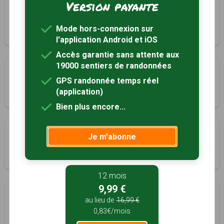
Version payante
sentier des Quatre-Chênes
Labarthe-Rivière, Haute-Garonne (31)
Mode hors-connexion sur
3h00
7 km
l'application Android et iOS
Accès garantie sans attente aux
19000 sentiers de randonnées
Autour de Malvezie
GPS randonnée temps réel
Malvezie, Haute-Garonne (31)
(application)
2h30
5.8 km
Tracé GPS
Bien plus encore...
le pic du Gar et le pic Saillant
Je m'abonne
Malvezie, Haute-Garonne (31)
5h30
11 km
12 mois
9,99 €
Circuit des 2 Ources
au lieu de
16,99 €
Mauléon-Barousse, Hautes-Pyrénées (65)
0,83€/mois
2h40
8.3 km