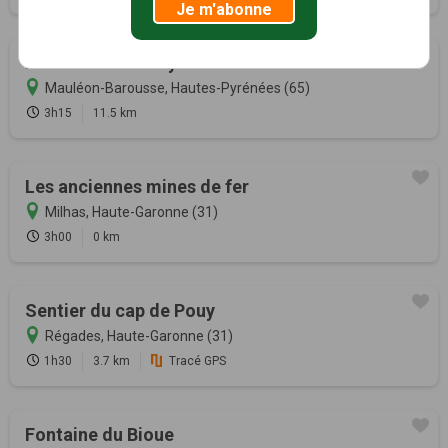
Je m'abonne
Randonnée de Peyremilla
Mauléon-Barousse, Hautes-Pyrénées (65)
3h15
11.5 km
Les anciennes mines de fer
Milhas, Haute-Garonne (31)
3h00
0 km
Sentier du cap de Pouy
Régades, Haute-Garonne (31)
1h30
3.7 km
Tracé GPS
Fontaine du Bioue