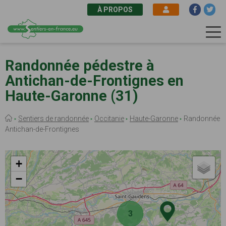
À PROPOS
Aller
au
Randonnée pédestre à
contenu
Antichan-de-Frontignes en
principal
Haute-Garonne (31)
Fil
Sentiers de randonnée
Occitanie
Haute-Garonne
Randonnée
d'Ariane
Antichan-de-Frontignes
+
−
3