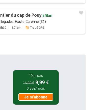
ntier du cap de Pouy
à 8km
Régades, Haute-Garonne (31)
1h30
3.7 km
Tracé GPS
12 mois
9,99 €
16,99 €
0,83€/mois
Je m'abonne