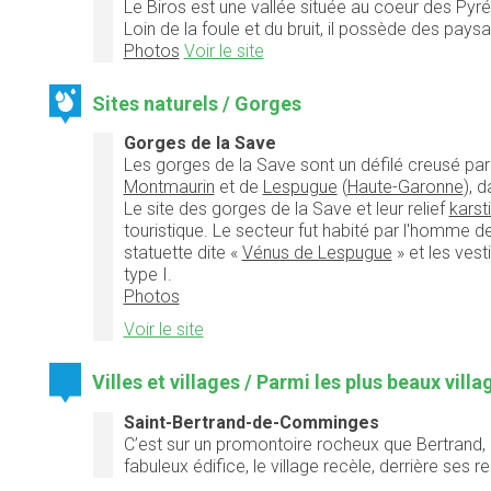
Le Biros est une vallée située au coeur des Pyrén
Loin de la foule et du bruit, il possède des p
Photos
Voir le site
Sites naturels / Gorges
Gorges de la Save
Les
gorges de la Save
sont un défilé creusé par
Montmaurin
et de
Lespugue
(
Haute-Garonne
), 
Le site des gorges de la Save et leur relief
karst
touristique. Le secteur fut habité par l'homme 
statuette dite «
Vénus de Lespugue
» et les vest
type I.
Photos
Voir le site
Villes et villages / Parmi les plus beaux vill
Saint-Bertrand-de-Comminges
C’est sur un promontoire rocheux que Bertrand, év
fabuleux édifice, le village recèle, derrière ses