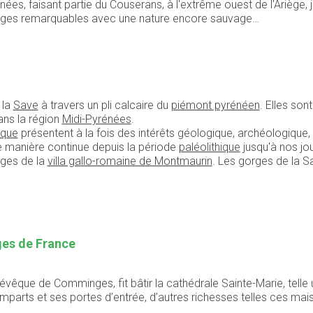
ées, faisant partie du Couserans, à l'extrême ouest de l'Ariège, j
aysages remarquables avec une nature encore sauvage…
 la
Save
à travers un pli calcaire du
piémont pyrénéen
. Elles son
dans la région
Midi-Pyrénées
.
ique
présentent à la fois des intérêts géologique, archéologique, é
de manière continue depuis la période
paléolithique
jusqu'à nos jou
iges de la
villa gallo-romaine de Montmaurin
. Les gorges de la S
ages de France
êque de Comminges, fit bâtir la cathédrale Sainte-Marie, telle un
 remparts et ses portes d’entrée, d’autres richesses telles ces ma