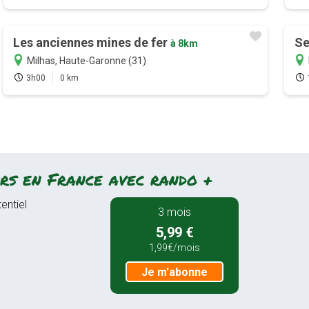
Les anciennes mines de fer
Se
à 8km
Milhas, Haute-Garonne (31)
3h00
0 km
rs en France avec rando +
entiel
3 mois
5,99 €
1,99€/mois
Je m'abonne