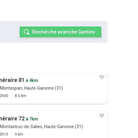
Recherche avancée Ganties
inéraire 81
à 4km
Montespan, Haute-Garonne (31)
2h00
8.5 km
inéraire 72
à 7km
Montastruc-de-Salies, Haute-Garonne (31)
2h15
9 km