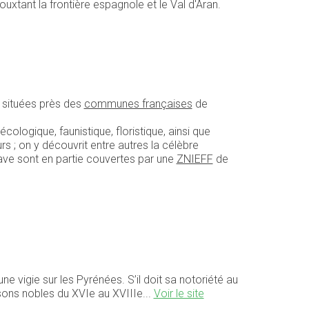
ouxtant la frontière espagnole et le Val d'Aran.
t situées près des
communes françaises
de
cologique, faunistique, floristique, ainsi que
rs ; on y découvrit entre autres la célèbre
ave sont en partie couvertes par une
ZNIEFF
de
e vigie sur les Pyrénées. S’il doit sa notoriété au
isons nobles du XVIe au XVIIIe...
Voir le site