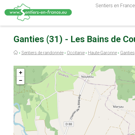
Sentiers en France,
Aller
au
Ganties (31) - Les Bains de Co
contenu
principal
Fil
Sentiers de randonnée
Occitanie
Haute-Garonne
Ganties
d'Ariane
+
−