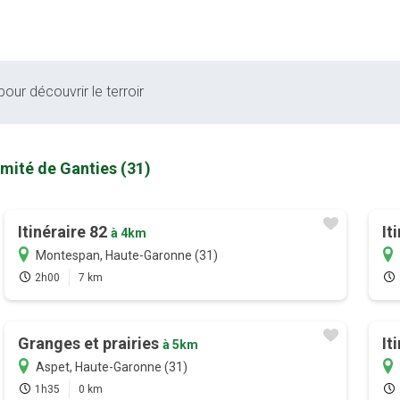
our découvrir le terroir
imité de Ganties (31)
Itinéraire 82
It
à 4km
Montespan, Haute-Garonne (31)
2h00
7 km
Granges et prairies
It
à 5km
Aspet, Haute-Garonne (31)
1h35
0 km