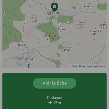
©
OpenStreetMap
contributors
Voir la fiche
Distance
9
km