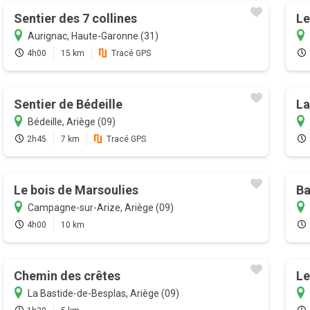
Sentier des 7 collines
Le
Aurignac, Haute-Garonne (31)
4h00
15 km
Tracé GPS
Sentier de Bédeille
La
Bédeille, Ariège (09)
2h45
7 km
Tracé GPS
Le bois de Marsoulies
Ba
Campagne-sur-Arize, Ariège (09)
4h00
10 km
Chemin des crêtes
Le
La Bastide-de-Besplas, Ariège (09)