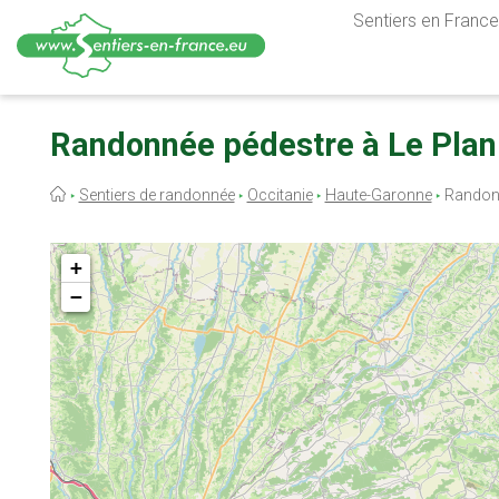
Sentiers en France,
Aller
au
Randonnée pédestre à Le Plan
contenu
principal
Fil
Sentiers de randonnée
Occitanie
Haute-Garonne
Randonn
d'Ariane
+
−