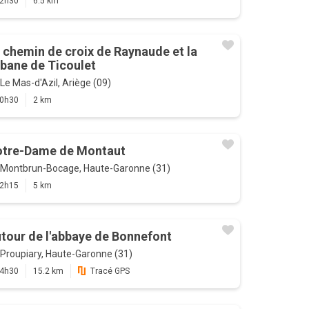
2h30
6.5 km
 chemin de croix de Raynaude et la
bane de Ticoulet
Le Mas-d'Azil, Ariège (09)
0h30
2 km
tre-Dame de Montaut
Montbrun-Bocage, Haute-Garonne (31)
2h15
5 km
tour de l'abbaye de Bonnefont
Proupiary, Haute-Garonne (31)
4h30
15.2 km
Tracé GPS