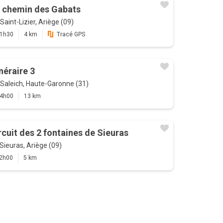
 chemin des Gabats
Saint-Lizier, Ariège (09)
1h30
4 km
Tracé GPS
inéraire 3
Saleich, Haute-Garonne (31)
4h00
13 km
rcuit des 2 fontaines de Sieuras
Sieuras, Ariège (09)
2h00
5 km