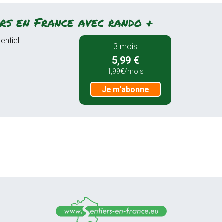
rs en France avec rando +
entiel
3 mois
5,99 €
1,99€/mois
Je m'abonne