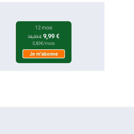
12 mois
9,99 €
16,99 €
0,83€/mois
Je m'abonne