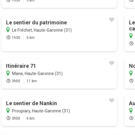
1h30
5 km
Le sentier du patrimoine
Le
ca
Le Fréchet, Haute-Garonne (31)
1h30
5 km
Itinéraire 71
No
Mane, Haute-Garonne (31)
3h00
11 km
Le sentier de Nankin
Au
Proupiary, Haute-Garonne (31)
3h00
6 km