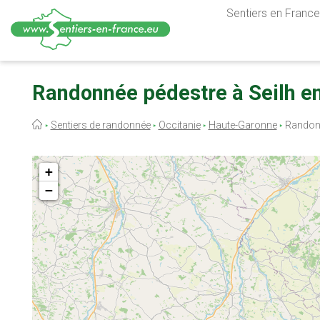
Sentiers en France,
Aller
au
Randonnée pédestre à Seilh e
contenu
principal
Fil
Sentiers de randonnée
Occitanie
Haute-Garonne
Randonn
d'Ariane
+
−