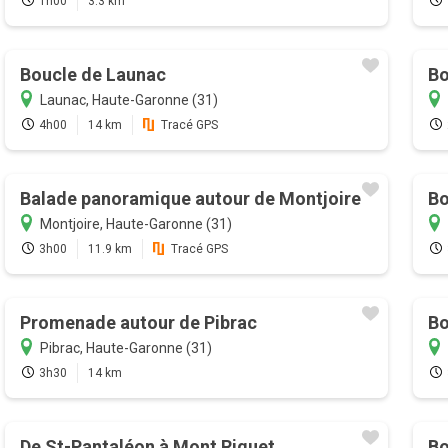
1h00
3.3 km
Boucle de Launac
Bo
Launac, Haute-Garonne (31)
4h00
14 km
Tracé GPS
Balade panoramique autour de Montjoire
Bo
Montjoire, Haute-Garonne (31)
3h00
11.9 km
Tracé GPS
Promenade autour de Pibrac
Bo
Pibrac, Haute-Garonne (31)
3h30
14 km
De St-Pantaléon à Mont Riquet
Bo