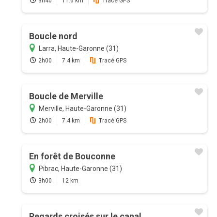
3h40
11.6 km
Tracé GPS
Boucle nord
Larra, Haute-Garonne (31)
2h00
7.4 km
Tracé GPS
Boucle de Merville
Merville, Haute-Garonne (31)
2h00
7.4 km
Tracé GPS
En forêt de Bouconne
Pibrac, Haute-Garonne (31)
3h00
12 km
Regards croisés sur le canal