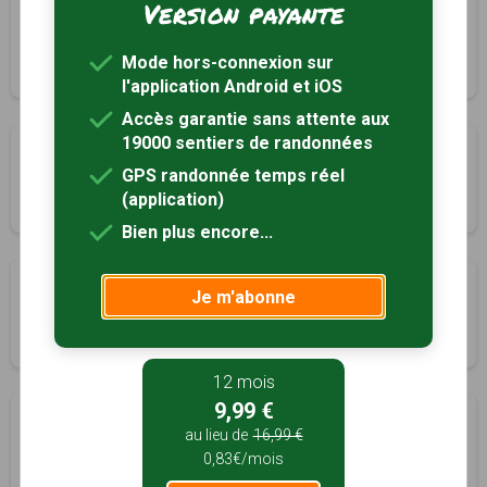
Version payante
Autour de l'abbaye de Bonnefont
Proupiary, Haute-Garonne (31)
Mode hors-connexion sur
4h30
15.2 km
Tracé GPS
l'application Android et iOS
Accès garantie sans attente aux
19000 sentiers de randonnées
Le circuit de la Bure
GPS randonnée temps réel
Rieumes, Haute-Garonne (31)
(application)
3h00
10 km
Bien plus encore...
le tour du lac de Savères
Je m'abonne
Rieumes, Haute-Garonne (31)
4h30
0 km
12 mois
9,99 €
Le balcon des Pyrénées
au lieu de
16,99 €
Rieux-Volvestre, Haute-Garonne (31)
0,83€/mois
2h30
0 km