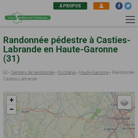
À PROPOS
Aller
au
Randonnée pédestre à Casties-
contenu
Labrande en Haute-Garonne
principal
(31)
Fil
Sentiers de randonnée
Occitanie
Haute-Garonne
Randonnée
d'Ariane
Casties-Labrande
+
−