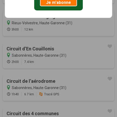
Je m'abonne
Cathédrale et village gaulois
Rieux-Volvestre, Haute-Garonne (31)
3h00
12 km
Circuit d’En Couillonis
Sabonnères, Haute-Garonne (31)
2h00
7.4 km
Circuit de l’aérodrome
Sabonnères, Haute-Garonne (31)
1h40
6.7 km
Tracé GPS
Circuit des 4 communes