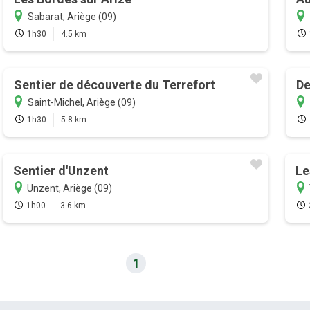
Sabarat, Ariège (09)
1h30
4.5 km
Sentier de découverte du Terrefort
De
Saint-Michel, Ariège (09)
1h30
5.8 km
Sentier d'Unzent
Le
Unzent, Ariège (09)
1h00
3.6 km
1