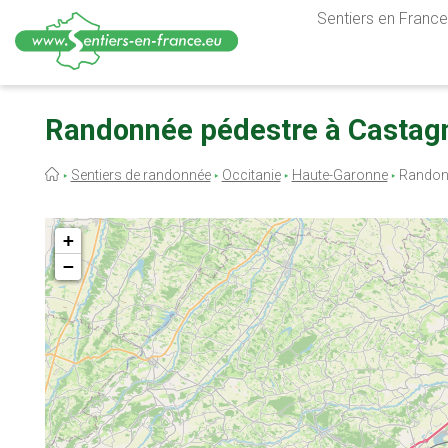
Sentiers en France,
Aller
au
Randonnée pédestre à Castag
contenu
principal
Fil
Sentiers de randonnée
Occitanie
Haute-Garonne
Randon
d'Ariane
+
−