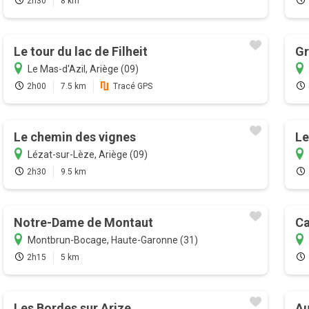
2h30
8 km
Le tour du lac de Filheit
Gr
Le Mas-d'Azil, Ariège (09)
2h00
7.5 km
Tracé GPS
Le chemin des vignes
Le
Lézat-sur-Lèze, Ariège (09)
2h30
9.5 km
Notre-Dame de Montaut
Ca
Montbrun-Bocage, Haute-Garonne (31)
2h15
5 km
Les Bordes sur Arize
Au