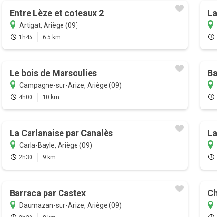
Entre Lèze et coteaux 2
La
Artigat, Ariège (09)
1h45
6.5 km
Le bois de Marsoulies
Ba
Campagne-sur-Arize, Ariège (09)
4h00
10 km
La Carlanaise par Canalès
La
Carla-Bayle, Ariège (09)
2h30
9 km
Barraca par Castex
Ch
Daumazan-sur-Arize, Ariège (09)