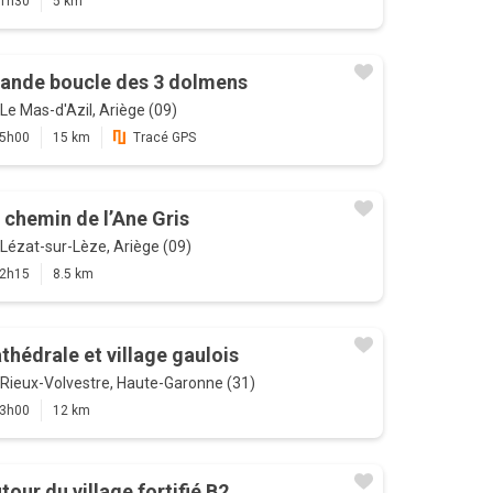
1h30
5 km
ande boucle des 3 dolmens
Le Mas-d'Azil, Ariège (09)
5h00
15 km
Tracé GPS
 chemin de l’Ane Gris
Lézat-sur-Lèze, Ariège (09)
2h15
8.5 km
thédrale et village gaulois
Rieux-Volvestre, Haute-Garonne (31)
3h00
12 km
tour du village fortifié B2