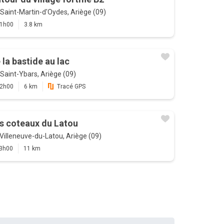
Saint-Martin-d'Oydes, Ariège (09)
1h00
3.8 km
 la bastide au lac
Saint-Ybars, Ariège (09)
2h00
6 km
Tracé GPS
s coteaux du Latou
Villeneuve-du-Latou, Ariège (09)
3h00
11 km