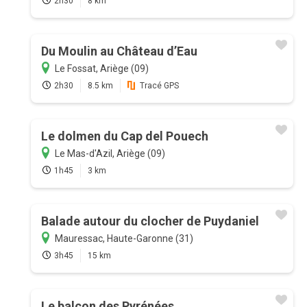
2h30
8 km
Du Moulin au Château d’Eau
Le Fossat, Ariège (09)
2h30
8.5 km
Tracé GPS
Le dolmen du Cap del Pouech
Le Mas-d'Azil, Ariège (09)
1h45
3 km
Balade autour du clocher de Puydaniel
Mauressac, Haute-Garonne (31)
3h45
15 km
Le balcon des Pyrénées