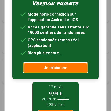
Version payante
Le chemin de l’Ane Gris
Lézat-sur-Lèze, Ariège (09)
Mode hors-connexion sur
2h15
8.5 km
l'application Android et iOS
Accès garantie sans attente aux
19000 sentiers de randonnées
Le chemin des vignes
GPS randonnée temps réel
Lézat-sur-Lèze, Ariège (09)
(application)
2h30
9.5 km
Bien plus encore...
Balade autour du clocher de Puydaniel
Je m'abonne
Mauressac, Haute-Garonne (31)
3h45
15 km
12 mois
9,99 €
Notre-Dame de Montaut
au lieu de
16,99 €
Montbrun-Bocage, Haute-Garonne (31)
0,83€/mois
2h15
5 km