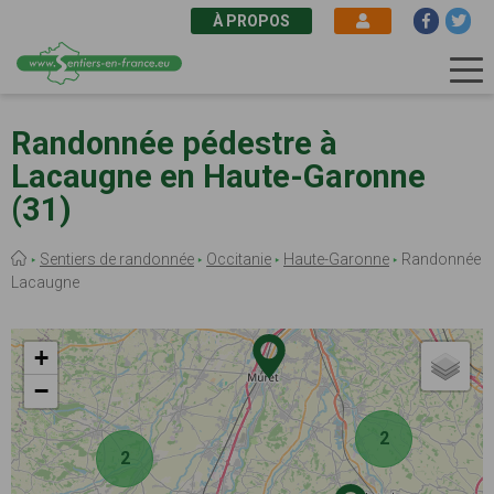
À PROPOS
Aller
au
Randonnée pédestre à
contenu
Lacaugne en Haute-Garonne
principal
(31)
Fil
Sentiers de randonnée
Occitanie
Haute-Garonne
Randonnée
d'Ariane
Lacaugne
+
−
2
2