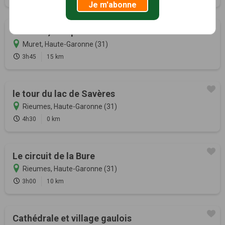
Je m'abonne
Garonne, bosquets et falaises
Muret, Haute-Garonne (31)
3h45
15 km
le tour du lac de Savères
Rieumes, Haute-Garonne (31)
4h30
0 km
Le circuit de la Bure
Rieumes, Haute-Garonne (31)
3h00
10 km
Cathédrale et village gaulois