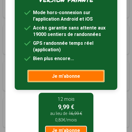
Flammerécourt, Haute-Marne (52)
4h00
15 km
Tracé GPS
Mode hors-connexion sur
l'application Android et iOS
Accès garantie sans attente aux
Les Buis
19000 sentiers de randonnées
Froncles, Haute-Marne (52)
GPS randonnée temps réel
3h00
12 km
Tracé GPS
(application)
Bien plus encore...
Les Plateaux
Je m'abonne
Gudmont-Villiers, Haute-Marne (52)
4h30
18 km
Tracé GPS
12 mois
Autour de Jessains
9,99 €
Jessains, Aube (10)
au lieu de
16,99 €
0,83€/mois
3h00
13 km
Tracé GPS
Je m'abonne