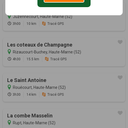
Circuit du Bois Monsieur
Juzennecourt, Haute-Marne (52)
3h00
10 km
Tracé GPS
Les coteaux de Champagne
Rizaucourt-Buchey, Haute-Marne (52)
4h30
15.5 km
Tracé GPS
Le Saint Antoine
Rouécourt, Haute-Marne (52)
3h30
14 km
Tracé GPS
La combe Masselin
Rupt, Haute-Marne (52)