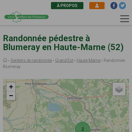
À PROPOS
Aller
au
Randonnée pédestre à
contenu
Blumeray en Haute-Marne (52)
principal
Fil
Sentiers de randonnée
Grand Est
Haute-Marne
Randonnée
d'Ariane
Blumeray
+
−
2