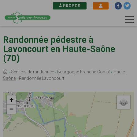
À PROPOS
Aller
au
Randonnée pédestre à
contenu
Lavoncourt en Haute-Saône
principal
(70)
Fil
Sentiers de randonnée
Bourgogne-Franche-Comté
Haute-
d'Ariane
Saône
Randonnée Lavoncourt
+
−