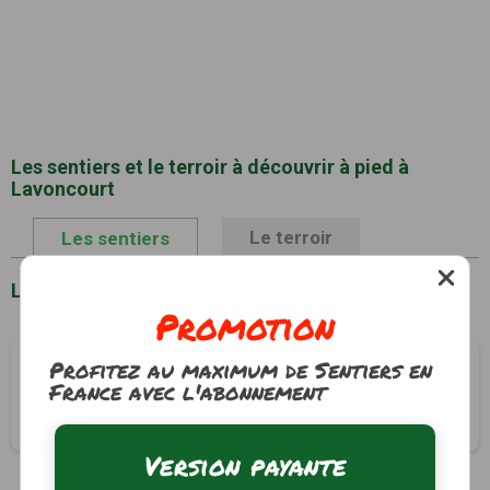
Les sentiers et le terroir à découvrir à pied à
Lavoncourt
Le terroir
Les sentiers
Liste des sentiers à Lavoncourt
Promotion
Profitez au maximum de Sentiers en
Le chemin des mines et du Tacot
France avec l'abonnement
Lavoncourt, Haute-Saône (70)
3h00
12 km
Version payante