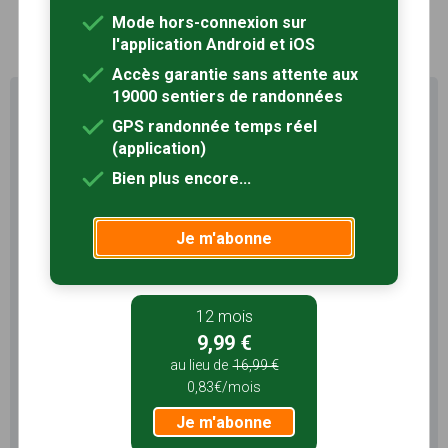
1
Mode hors-connexion sur
l'application Android et iOS
Accès garantie sans attente aux
19000 sentiers de randonnées
Profitez au maximum de
Sentiers en France avec rando
GPS randonnée temps réel
+
(application)
Bien plus encore...
Le compte
Rando
permet de profiter de tout le
potentiel qu'offre Sentiers en France :
Je m'abonne
Pas de pub
Favoris illimités
Mode hors-connexion
12 mois
3 mois
9,99 €
5,99 €
au lieu de
16,99 €
1,99€/mois
0,83€/mois
Je m'abonne
Je m'abonne