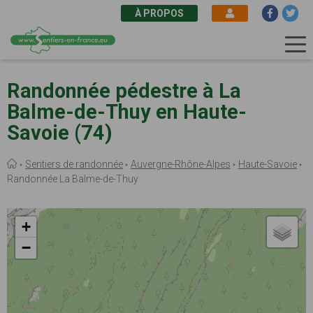
À PROPOS
Aller
au
Randonnée pédestre à La
contenu
Balme-de-Thuy en Haute-
principal
Savoie (74)
Fil
Sentiers de randonnée
Auvergne-Rhône-Alpes
Haute-Savoie
d'Ariane
Randonnée La Balme-de-Thuy
+
−