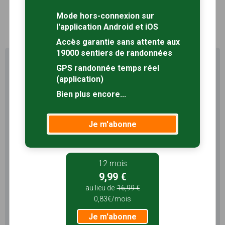
Mode hors-connexion sur
1
l'application Android et iOS
Accès garantie sans attente aux
19000 sentiers de randonnées
Profitez au maximum de
GPS randonnée temps réel
Sentiers en France avec rando
(application)
+
Bien plus encore...
Le compte
Rando
permet de profiter de tout le
potentiel qu'offre Sentiers en France :
Je m'abonne
Pas de pub
Favoris illimités
Mode hors-connexion
12 mois
9,99 €
3 mois
au lieu de
16,99 €
5,99 €
0,83€/mois
1,99€/mois
Je m'abonne
Je m'abonne