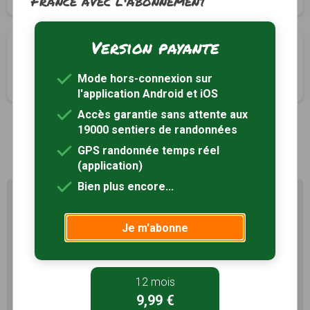
France avec l'abonnement
Version payante
Circuit du château de Lavauguyon
Maisonnais-sur-Tardoire, Haute-Vienne (87)
Mode hors-connexion sur
3h00
12 km
Tracé GPS
l'application Android et iOS
Accès garantie sans attente aux
19000 sentiers de randonnées
1
GPS randonnée temps réel
(application)
Bien plus encore...
Profitez au maximum de
Sentiers en France avec rando
+
Je m'abonne
Le compte
Rando
permet de profiter de tout le
potentiel qu'offre Sentiers en France :
12 mois
9,99 €
Pas de pub
Favoris illimités