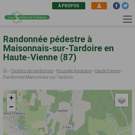
À PROPOS
Aller
au
Randonnée pédestre à
contenu
Maisonnais-sur-Tardoire en
principal
Haute-Vienne (87)
Fil
Sentiers de randonnée
Nouvelle-Aquitaine
Haute-Vienne
d'Ariane
Randonnée Maisonnais-sur-Tardoire
+
−