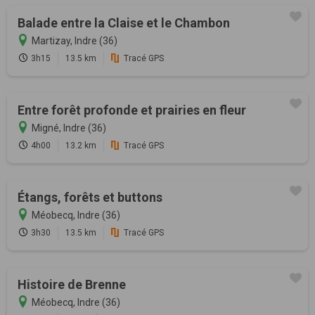
Balade entre la Claise et le Chambon
Martizay, Indre (36)
3h15
13.5 km
Tracé GPS
Entre forêt profonde et prairies en fleur
Migné, Indre (36)
4h00
13.2 km
Tracé GPS
Étangs, forêts et buttons
Méobecq, Indre (36)
3h30
13.5 km
Tracé GPS
Histoire de Brenne
Méobecq, Indre (36)