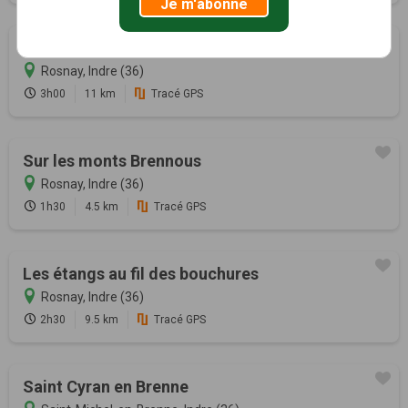
Je m'abonne
Rencontre avec les paysages de la Brenne
Rosnay, Indre (36)
3h00
11 km
Tracé GPS
Sur les monts Brennous
Rosnay, Indre (36)
1h30
4.5 km
Tracé GPS
Les étangs au fil des bouchures
Rosnay, Indre (36)
2h30
9.5 km
Tracé GPS
Saint Cyran en Brenne