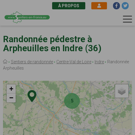
À PROPOS
Aller
au
Randonnée pédestre à
contenu
Arpheuilles en Indre (36)
principal
Fil
Sentiers de randonnée
Centre-Val de Loire
Indre
Randonnée
d'Ariane
Arpheuilles
+
−
5