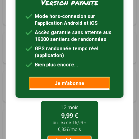
Version payante
Circuit des étangs Neufs
Neuillay-les-Bois, Indre (36)
Mode hors-connexion sur
2h30
10 km
Tracé GPS
l'application Android et iOS
Accès garantie sans attente aux
19000 sentiers de randonnées
Aux portes de la Touraine
Obterre, Indre (36)
GPS randonnée temps réel
(application)
3h00
13 km
Tracé GPS
Bien plus encore...
Une église romane entre Boischaut et Brenne
Je m'abonne
Paulnay, Indre (36)
3h20
13.5 km
Tracé GPS
12 mois
9,99 €
La héronnière de Brenne
au lieu de
16,99 €
Rosnay, Indre (36)
0,83€/mois
3h00
11.3 km
Tracé GPS