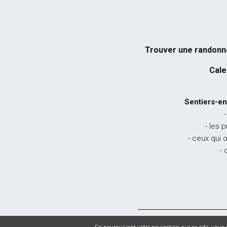
Trouver une randon
Cale
Sentiers-en
-
- les 
- ceux qui 
- 
© 2026 Sentiers en