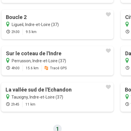
Boucle 2
Ci
Ligueil, Indre-et-Loire (37)
2h30
9.5 km
Sur le coteau de l'Indre
Da
Perrusson, Indre-et-Loire (37)
4h00
15.6 km
Tracé GPS
La vallée sud de l'Echandon
Bo
Tauxigny, Indre-et-Loire (37)
2h45
11 km
1