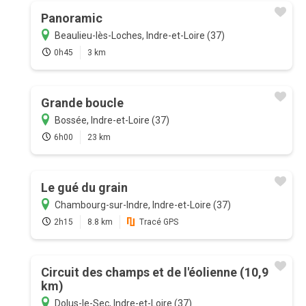
Panoramic
Beaulieu-lès-Loches, Indre-et-Loire (37)
0h45
3 km
Grande boucle
Bossée, Indre-et-Loire (37)
6h00
23 km
Le gué du grain
Chambourg-sur-Indre, Indre-et-Loire (37)
2h15
8.8 km
Tracé GPS
Circuit des champs et de l'éolienne (10,9
km)
Dolus-le-Sec, Indre-et-Loire (37)