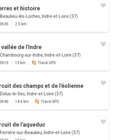
erres et histoire
Beaulieu-lès-Loches, Indre-et-Loire (37)
0h35
2.5 km
 vallée de l'Indre
Chambourg-sur-Indre, Indre-et-Loire (37)
3h15
13 km
Tracé GPS
rcuit des champs et de l'éolienne
Dolus-le-Sec, Indre-et-Loire (37)
3h40
14.6 km
Tracé GPS
rcuit de l'aqueduc
Ferrière-sur-Beaulieu, Indre-et-Loire (37)