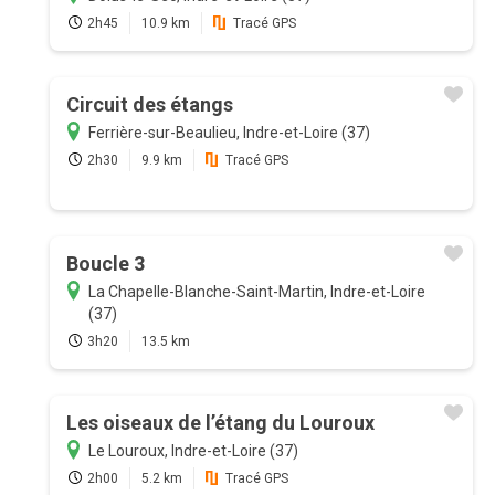
2h45
10.9 km
Tracé GPS
Circuit des étangs
Ferrière-sur-Beaulieu, Indre-et-Loire (37)
2h30
9.9 km
Tracé GPS
Boucle 3
La Chapelle-Blanche-Saint-Martin, Indre-et-Loire
(37)
3h20
13.5 km
Les oiseaux de l’étang du Louroux
Le Louroux, Indre-et-Loire (37)
2h00
5.2 km
Tracé GPS