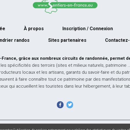
née
À propos
Inscription / Connexion
ndrier randos
Sites partenaires
Contactez
-France, grâce aux nombreux circuits de randonnée, permet de
 les spécificités des terroirs (sites et milieux naturels, patrimoine 
producteurs locaux et les artisans, garants du savoir-faire et du pat
œuvrent à faire connaître tout ce patrimoine par des manifestations
ceux qui accueillent les touristes dans leur hébergement, à leur ta
 France - Tous droits réservés - Photos non contractuelles -
Mentions l