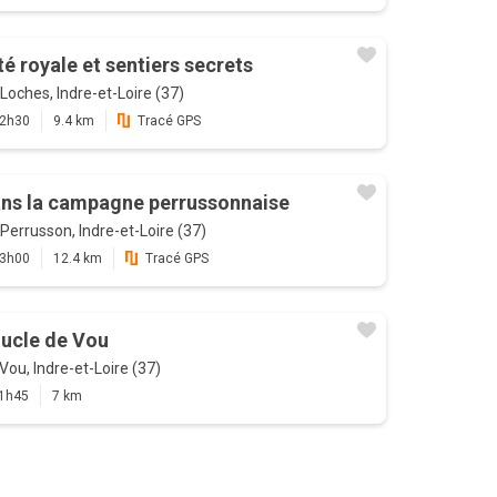
té royale et sentiers secrets
Loches, Indre-et-Loire (37)
2h30
9.4 km
Tracé GPS
ns la campagne perrussonnaise
Perrusson, Indre-et-Loire (37)
3h00
12.4 km
Tracé GPS
ucle de Vou
Vou, Indre-et-Loire (37)
1h45
7 km