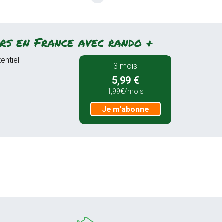
rs en France avec rando +
entiel
3 mois
5,99 €
1,99€/mois
Je m'abonne