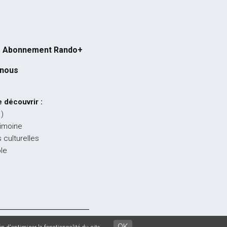
Abonnement Rando+
-nous
 découvrir :
…)
rimoine
 culturelles
ble
égales
-
CGU
-
CGV
OK