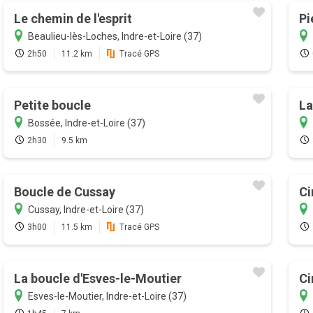
Le chemin de l'esprit
Pi
Beaulieu-lès-Loches, Indre-et-Loire (37)
2h50
11.2 km
Tracé GPS
Petite boucle
La
Bossée, Indre-et-Loire (37)
2h30
9.5 km
Boucle de Cussay
Ci
Cussay, Indre-et-Loire (37)
3h00
11.5 km
Tracé GPS
La boucle d'Esves-le-Moutier
Ci
Esves-le-Moutier, Indre-et-Loire (37)