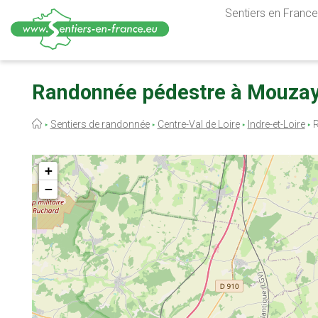
Sentiers en France,
Aller
au
Randonnée pédestre à Mouzay 
contenu
principal
Fil
Sentiers de randonnée
Centre-Val de Loire
Indre-et-Loire
R
d'Ariane
+
−