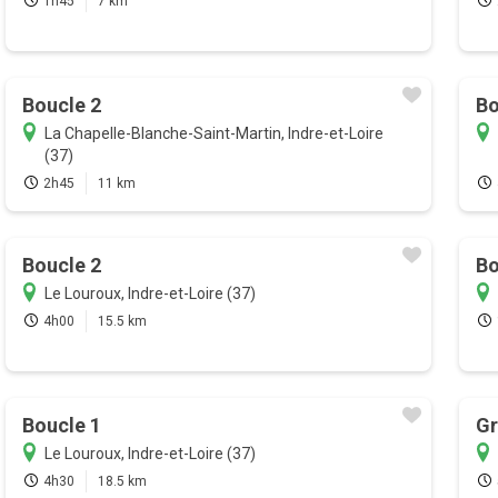
1h45
7 km
Boucle 2
Bo
La Chapelle-Blanche-Saint-Martin, Indre-et-Loire
(37)
2h45
11 km
Boucle 2
Bo
Le Louroux, Indre-et-Loire (37)
4h00
15.5 km
Boucle 1
Gr
Le Louroux, Indre-et-Loire (37)
4h30
18.5 km