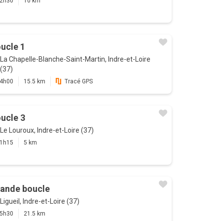
2h30
10 km
ucle 1
La Chapelle-Blanche-Saint-Martin, Indre-et-Loire
(37)
4h00
15.5 km
Tracé GPS
ucle 3
Le Louroux, Indre-et-Loire (37)
1h15
5 km
ande boucle
Ligueil, Indre-et-Loire (37)
5h30
21.5 km