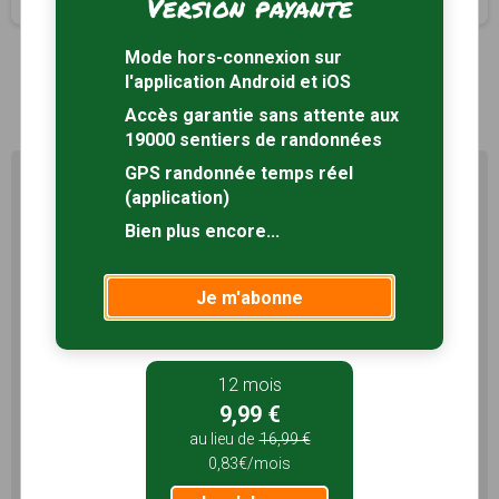
Version payante
Mode hors-connexion sur
l'application Android et iOS
1
Accès garantie sans attente aux
19000 sentiers de randonnées
GPS randonnée temps réel
Profitez au maximum de
(application)
Sentiers en France avec rando
+
Bien plus encore...
Le compte
Rando
permet de profiter de tout le
Je m'abonne
potentiel qu'offre Sentiers en France :
Pas de pub
Favoris illimités
Mode hors-connexion
12 mois
9,99 €
3 mois
au lieu de
16,99 €
0,83€/mois
5,99 €
1,99€/mois