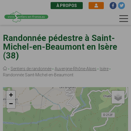
À PROPOS
Aller
au
Randonnée pédestre à Saint-
contenu
Michel-en-Beaumont en Isère
principal
(38)
Fil
Sentiers de randonnée
Auvergne-Rhône-Alpes
Isère
d'Ariane
Randonnée Saint-Michel-en-Beaumont
+
−