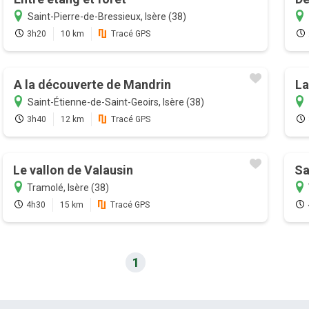
Saint-Pierre-de-Bressieux, Isère (38)
3h20
10 km
Tracé GPS
A la découverte de Mandrin
La
Saint-Étienne-de-Saint-Geoirs, Isère (38)
3h40
12 km
Tracé GPS
Le vallon de Valausin
Sa
Tramolé, Isère (38)
4h30
15 km
Tracé GPS
1