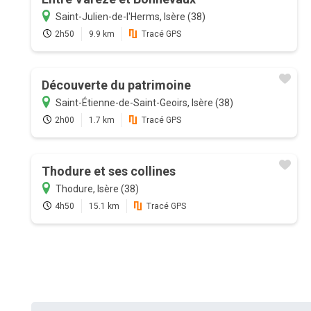
Saint-Julien-de-l'Herms, Isère (38)
2h50
9.9 km
Tracé GPS
Découverte du patrimoine
Saint-Étienne-de-Saint-Geoirs, Isère (38)
2h00
1.7 km
Tracé GPS
Thodure et ses collines
Thodure, Isère (38)
4h50
15.1 km
Tracé GPS