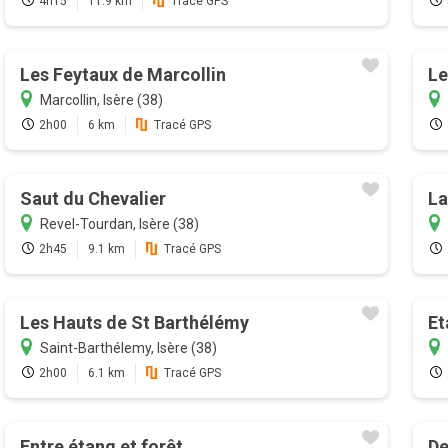
4h15
11.9 km
Tracé GPS
Les Feytaux de Marcollin
Le
Marcollin, Isère (38)
2h00
6 km
Tracé GPS
Saut du Chevalier
La
Revel-Tourdan, Isère (38)
2h45
9.1 km
Tracé GPS
Les Hauts de St Barthélémy
Et
Saint-Barthélemy, Isère (38)
2h00
6.1 km
Tracé GPS
Entre étang et forêt
De