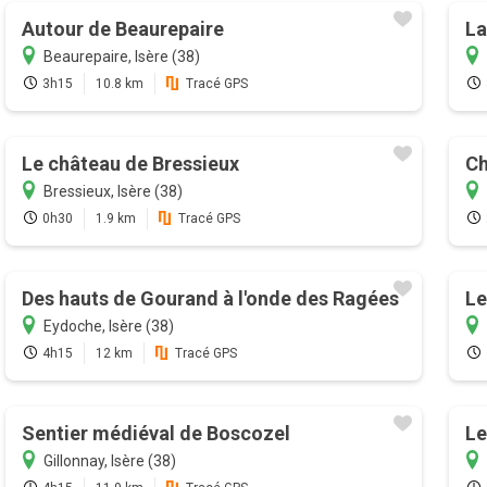
Autour de Beaurepaire
La
Beaurepaire, Isère (38)
3h15
10.8 km
Tracé GPS
Le château de Bressieux
Ch
Bressieux, Isère (38)
0h30
1.9 km
Tracé GPS
Des hauts de Gourand à l'onde des Ragées
Le
Eydoche, Isère (38)
4h15
12 km
Tracé GPS
Sentier médiéval de Boscozel
Le
Gillonnay, Isère (38)