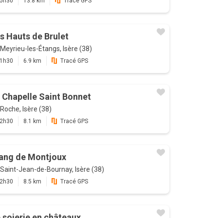
5h30
13.8 km
Tracé GPS
s Hauts de Brulet
Meyrieu-les-Étangs, Isère (38)
1h30
6.9 km
Tracé GPS
 Chapelle Saint Bonnet
Roche, Isère (38)
2h30
8.1 km
Tracé GPS
ang de Montjoux
Saint-Jean-de-Bournay, Isère (38)
2h30
8.5 km
Tracé GPS
 soierie en châteaux