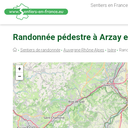
Sentiers en France,
Aller
au
Randonnée pédestre à Arzay en
contenu
principal
Fil
Sentiers de randonnée
Auvergne-Rhône-Alpes
Isère
Rand
d'Ariane
+
−