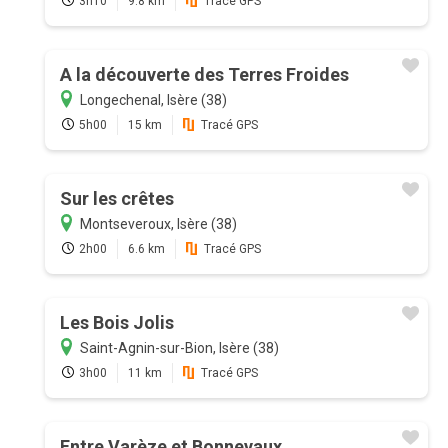
3h10
9.8 km
Tracé GPS
A la découverte des Terres Froides
Longechenal, Isère (38)
5h00
15 km
Tracé GPS
Sur les crêtes
Montseveroux, Isère (38)
2h00
6.6 km
Tracé GPS
Les Bois Jolis
Saint-Agnin-sur-Bion, Isère (38)
3h00
11 km
Tracé GPS
Entre Varèze et Bonnevaux