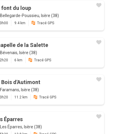
 font du loup
Bellegarde-Poussieu, Isère (38)
3h00
9.4 km
Tracé GPS
apelle de la Salette
Bévenais, Isère (38)
2h20
6 km
Tracé GPS
 Bois d'Autimont
Faramans, Isère (38)
3h20
11.2 km
Tracé GPS
s Éparres
Les Éparres, Isère (38)