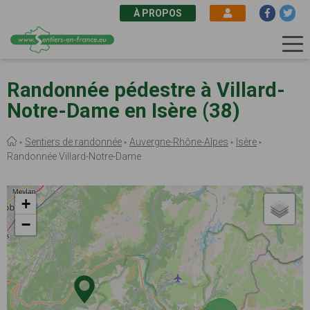
À PROPOS
Aller
au
Randonnée pédestre à Villard-
contenu
Notre-Dame en Isère (38)
principal
Fil
Sentiers de randonnée
Auvergne-Rhône-Alpes
Isère
d'Ariane
Randonnée Villard-Notre-Dame
+
−