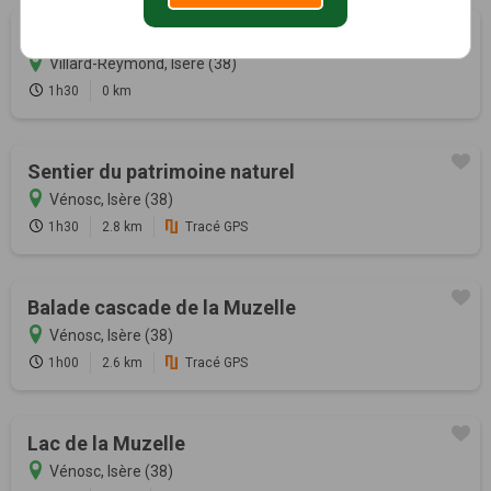
Grand Riou
Villard-Reymond, Isère (38)
1h30
0 km
Sentier du patrimoine naturel
Vénosc, Isère (38)
1h30
2.8 km
Tracé GPS
Balade cascade de la Muzelle
Vénosc, Isère (38)
1h00
2.6 km
Tracé GPS
Lac de la Muzelle
Vénosc, Isère (38)