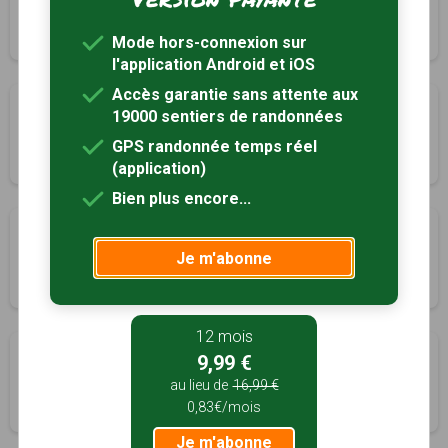
Villard-Reymond, Isère (38)
3h00
8 km
Tracé GPS
Mode hors-connexion sur
l'application Android et iOS
Accès garantie sans attente aux
Villard-Notre-Dame
19000 sentiers de randonnées
Villard-Reymond, Isère (38)
GPS randonnée temps réel
2h30
0 km
(application)
Bien plus encore...
Les crêtes de la croix du Carrelet
Je m'abonne
Villard-Reymond, Isère (38)
3h30
8 km
Tracé GPS
12 mois
Le promontoire de Prégentil
9,99 €
Villard-Reymond, Isère (38)
au lieu de
16,99 €
0,83€/mois
2h00
5 km
Tracé GPS
Je m'abonne