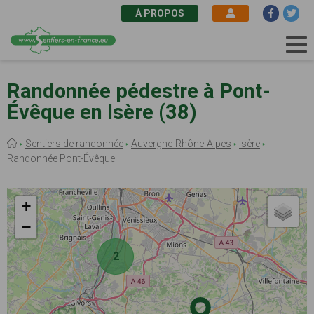
À PROPOS
Aller
au
Randonnée pédestre à Pont-
contenu
Évêque en Isère (38)
principal
Fil
Sentiers de randonnée
Auvergne-Rhône-Alpes
Isère
d'Ariane
Randonnée Pont-Évêque
+
−
2