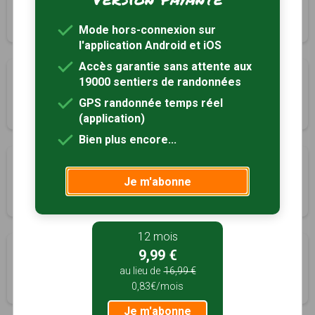
Longes, Rhône (69)
2h00
8 km
Tracé GPS
Mode hors-connexion sur
l'application Android et iOS
Accès garantie sans attente aux
Dizimieux
19000 sentiers de randonnées
Longes, Rhône (69)
GPS randonnée temps réel
3h45
12 km
Tracé GPS
(application)
Bien plus encore...
La Chapelle de Nuzières
Je m'abonne
Longes, Rhône (69)
3h00
11 km
Tracé GPS
12 mois
Sur les crêtes
9,99 €
Montseveroux, Isère (38)
au lieu de
16,99 €
0,83€/mois
2h00
6.6 km
Tracé GPS
Je m'abonne