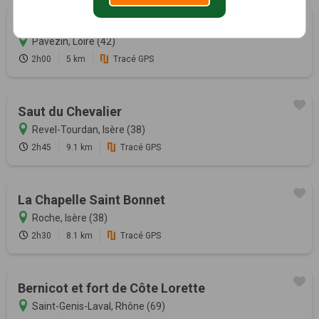
Le Chemin des Crouzes
Pavezin, Loire (42)
2h00
5 km
Tracé GPS
Saut du Chevalier
Revel-Tourdan, Isère (38)
2h45
9.1 km
Tracé GPS
La Chapelle Saint Bonnet
Roche, Isère (38)
2h30
8.1 km
Tracé GPS
Bernicot et fort de Côte Lorette
Saint-Genis-Laval, Rhône (69)