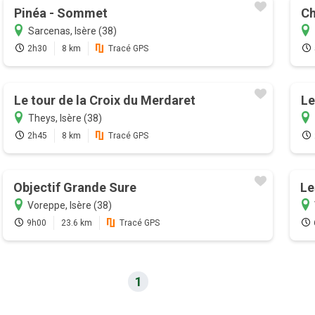
Pinéa - Sommet
C
Sarcenas, Isère (38)
2h30
8 km
Tracé GPS
Le tour de la Croix du Merdaret
Le
Theys, Isère (38)
2h45
8 km
Tracé GPS
Objectif Grande Sure
Le
Voreppe, Isère (38)
9h00
23.6 km
Tracé GPS
1