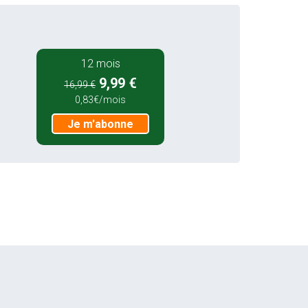
12 mois
9,99 €
16,99 €
0,83€/mois
Je m'abonne