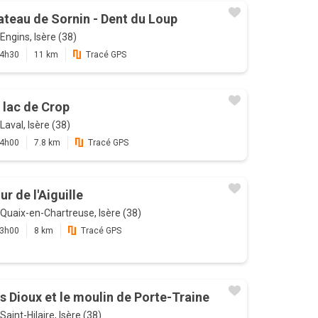
ateau de Sornin - Dent du Loup
Engins, Isère (38)
4h30
11 km
Tracé GPS
 lac de Crop
Laval, Isère (38)
4h00
7.8 km
Tracé GPS
ur de l'Aiguille
Quaix-en-Chartreuse, Isère (38)
3h00
8 km
Tracé GPS
s Dioux et le moulin de Porte-Traine
Saint-Hilaire, Isère (38)