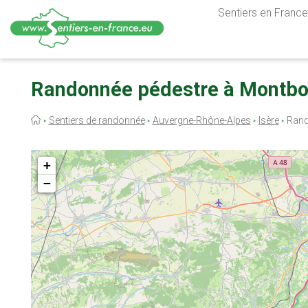
Sentiers en France,
Aller
au
Randonnée pédestre à Montbon
contenu
principal
Fil
Sentiers de randonnée
Auvergne-Rhône-Alpes
Isère
Rand
d'Ariane
+
−