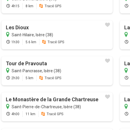
4h15
8 km
Tracé GPS
Les Dioux
La
Saint-Hilaire, Isère (38)
1h30
5.6 km
Tracé GPS
Tour de Pravouta
La
Saint-Pancrasse, Isère (38)
2h30
5 km
Tracé GPS
Le Monastère de la Grande Chartreuse
La
Saint-Pierre-de-Chartreuse, Isère (38)
4h00
11 km
Tracé GPS