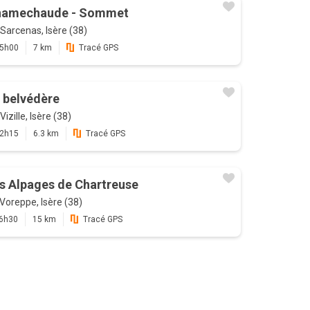
hamechaude - Sommet
Sarcenas, Isère (38)
5h00
7 km
Tracé GPS
 belvédère
Vizille, Isère (38)
2h15
6.3 km
Tracé GPS
s Alpages de Chartreuse
Voreppe, Isère (38)
6h30
15 km
Tracé GPS