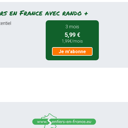
rs en France avec rando +
entiel
3 mois
5,99 €
1,99€/mois
Je m'abonne