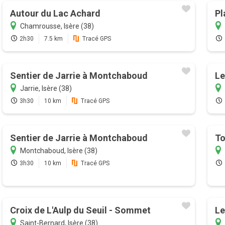
Autour du Lac Achard
Pl
Chamrousse, Isère (38)
2h30
7.5 km
Tracé GPS
Sentier de Jarrie à Montchaboud
Le
Jarrie, Isère (38)
3h30
10 km
Tracé GPS
Sentier de Jarrie à Montchaboud
To
Montchaboud, Isère (38)
3h30
10 km
Tracé GPS
Croix de L'Aulp du Seuil - Sommet
Le
Saint-Bernard, Isère (38)