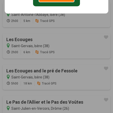
Compagnons de pèlerinage
Saint-Antoine-l'Abbaye, Isère (38)
2h00
5 km
Tracé GPS
Les Ecouges
Saint-Gervais, Isère (38)
2h00
6 km
Tracé GPS
Les Ecouges and le pré de Fessole
Saint-Gervais, Isère (38)
5h00
18 km
Tracé GPS
Le Pas de l'Allier et le Pas des Voûtes
Saint-Julien-en-Vercors, Drôme (26)