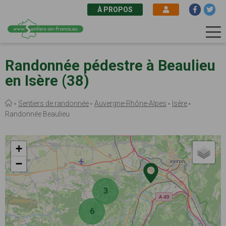
À PROPOS
Aller
au
Randonnée pédestre à Beaulieu
contenu
en Isère (38)
principal
Fil
Sentiers de randonnée
Auvergne-Rhône-Alpes
Isère
d'Ariane
Randonnée Beaulieu
+
−
3
6