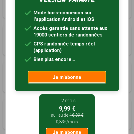
Presles, Isère (38)
3h30
10 km
Tracé GPS
Mode hors-connexion sur
l'application Android et iOS
Accès garantie sans attente aux
Le Pas du Follet
19000 sentiers de randonnées
Rencurel, Isère (38)
GPS randonnée temps réel
2h03
6 km
Tracé GPS
(application)
Bien plus encore...
Sur les traces des verriers
Je m'abonne
Roybon, Isère (38)
4h45
16 km
Tracé GPS
12 mois
Découvrir le patrimoine de Saint-André
9,99 €
Saint-André-en-Royans, Isère (38)
au lieu de
16,99 €
0,83€/mois
2h00
6 km
Tracé GPS
Je m'abonne