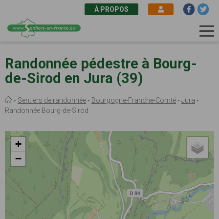
À PROPOS
Aller
au
Randonnée pédestre à Bourg-
contenu
de-Sirod en Jura (39)
principal
Fil
Sentiers de randonnée
Bourgogne-Franche-Comté
Jura
d'Ariane
Randonnée Bourg-de-Sirod
+
−