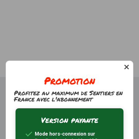
Promotion
Profitez au maximum de Sentiers en
France avec l'abonnement
Version payante
Trouver une randonnée
À propos
Mode hors-connexion sur
Inscription / Connexion