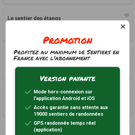
Le sentier des étangs
Les Deux-Fays, Jura (39)
2h30
7 km
Tracé GPS
Promotion
Profitez au maximum de Sentiers en
Boucle des Maillys
France avec l'abonnement
Les Maillys, Côte-d'Or (21)
1h10
3.3 km
Version payante
Mode hors-connexion sur
La reculée de conliège
l'application Android et iOS
Lons-le-Saunier, Jura (39)
Accès garantie sans attente aux
7h00
24 km
Tracé GPS
19000 sentiers de randonnées
GPS randonnée temps réel
(application)
Château-Chalon et son vignoble