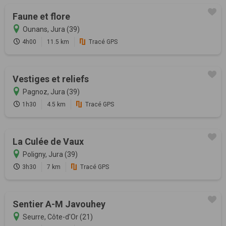
Faune et flore
Ounans, Jura (39)
4h00
11.5 km
Tracé GPS
Vestiges et reliefs
Pagnoz, Jura (39)
1h30
4.5 km
Tracé GPS
La Culée de Vaux
Poligny, Jura (39)
3h30
7 km
Tracé GPS
Sentier A-M Javouhey
Seurre, Côte-d'Or (21)