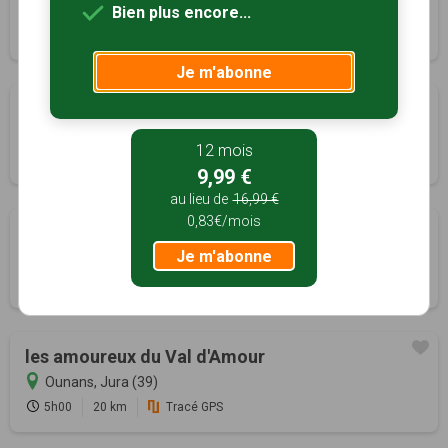
Menétru-le-Vignoble, Jura (39)
Bien plus encore...
3h00
10 km
Tracé GPS
Je m'abonne
La Dame blanche
Montbarrey, Jura (39)
12 mois
1h45
5.3 km
Tracé GPS
9,99 €
au lieu de
16,99 €
0,83€/mois
Géologie
Je m'abonne
Mouchard, Jura (39)
3h15
10 km
Tracé GPS
les amoureux du Val d'Amour
Ounans, Jura (39)
5h00
20 km
Tracé GPS