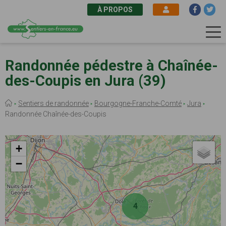
À PROPOS
Aller
au
Randonnée pédestre à Chaînée-
contenu
des-Coupis en Jura (39)
principal
Fil
Sentiers de randonnée
Bourgogne-Franche-Comté
Jura
d'Ariane
Randonnée Chaînée-des-Coupis
+
−
4