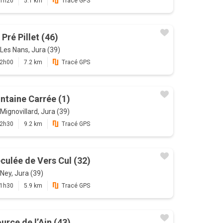
1h20
5.1 km
Tracé GPS
 Pré Pillet (46)
Les Nans, Jura (39)
2h00
7.2 km
Tracé GPS
ntaine Carrée (1)
Mignovillard, Jura (39)
2h30
9.2 km
Tracé GPS
culée de Vers Cul (32)
Ney, Jura (39)
1h30
5.9 km
Tracé GPS
urce de l’Ain (43)