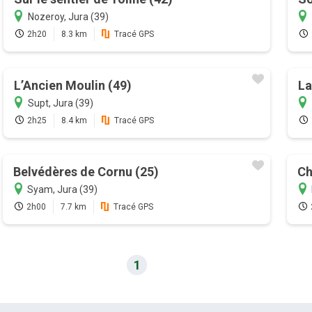
Nozeroy, Jura (39)
2h20
8.3 km
Tracé GPS
L’Ancien Moulin (49)
La
Supt, Jura (39)
2h25
8.4 km
Tracé GPS
Belvédères de Cornu (25)
Ch
Syam, Jura (39)
2h00
7.7 km
Tracé GPS
1