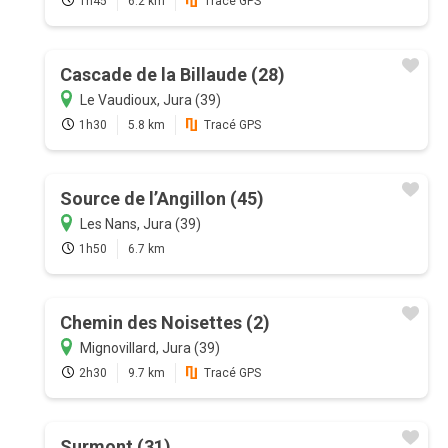
1h45
6.2 km
Tracé GPS
Cascade de la Billaude (28)
Le Vaudioux, Jura (39)
1h30
5.8 km
Tracé GPS
Source de l’Angillon (45)
Les Nans, Jura (39)
1h50
6.7 km
Chemin des Noisettes (2)
Mignovillard, Jura (39)
2h30
9.7 km
Tracé GPS
Surmont (31)