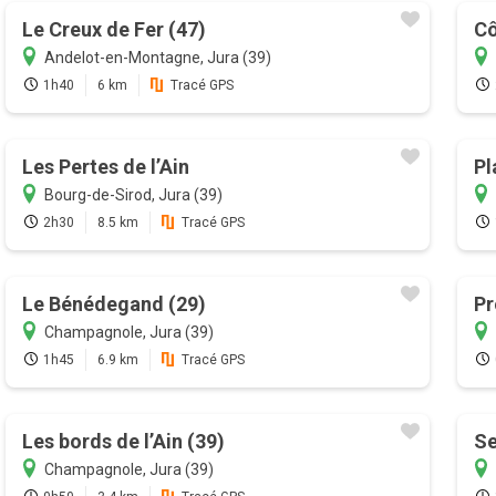
Le Creux de Fer (47)
Cô
Andelot-en-Montagne, Jura (39)
1h40
6 km
Tracé GPS
Les Pertes de l’Ain
Pl
Bourg-de-Sirod, Jura (39)
2h30
8.5 km
Tracé GPS
Le Bénédegand (29)
Pr
Champagnole, Jura (39)
1h45
6.9 km
Tracé GPS
Les bords de l’Ain (39)
Se
Champagnole, Jura (39)