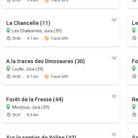
0h50
3.4 km
Tracé GPS
La Chancelle (11)
Le
Les Chalesmes, Jura (39)
2h45
9.7 km
Tracé GPS
A la traces des Dinosaures (30)
Fo
Loulle, Jura (39)
2h30
8.7 km
Tracé GPS
Forêt de la Fresse (44)
Re
Moutoux, Jura (39)
2h20
8.5 km
Sur le sentier de Yoline (42)
So