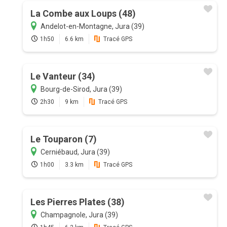
La Combe aux Loups (48)
Andelot-en-Montagne, Jura (39)
1h50
6.6 km
Tracé GPS
Le Vanteur (34)
Bourg-de-Sirod, Jura (39)
2h30
9 km
Tracé GPS
Le Touparon (7)
Cerniébaud, Jura (39)
1h00
3.3 km
Tracé GPS
Les Pierres Plates (38)
Champagnole, Jura (39)