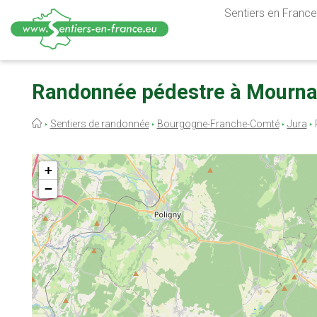
Sentiers en France,
Aller
au
Randonnée pédestre à Mourna
contenu
principal
Fil
Sentiers de randonnée
Bourgogne-Franche-Comté
Jura
d'Ariane
+
−