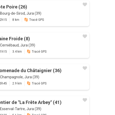
te Poire (26)
Bourg-de-Sirod, Jura (39)
2h15
8 km
Tracé GPS
aine Froide (8)
Cerniébaud, Jura (39)
1h15
3.4 km
Tracé GPS
omenade du Châtaignier (36)
Champagnole, Jura (39)
0h45
2.9 km
Tracé GPS
ntier de "La Frête Arbey" (41)
Esserval-Tartre, Jura (39)