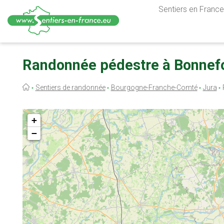
Sentiers en France,
Aller
au
Randonnée pédestre à Bonnefo
contenu
principal
Fil
Sentiers de randonnée
Bourgogne-Franche-Comté
Jura
d'Ariane
+
−