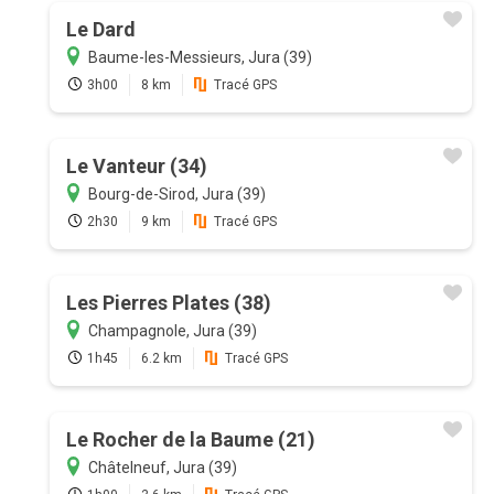
Le Dard
Baume-les-Messieurs, Jura (39)
3h00
8 km
Tracé GPS
Le Vanteur (34)
Bourg-de-Sirod, Jura (39)
2h30
9 km
Tracé GPS
Les Pierres Plates (38)
Champagnole, Jura (39)
1h45
6.2 km
Tracé GPS
Le Rocher de la Baume (21)
Châtelneuf, Jura (39)