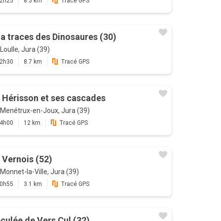
2h25
8.5 km
Tracé GPS
la traces des Dinosaures (30)
Loulle, Jura (39)
2h30
8.7 km
Tracé GPS
 Hérisson et ses cascades
Menétrux-en-Joux, Jura (39)
4h00
12 km
Tracé GPS
 Vernois (52)
Monnet-la-Ville, Jura (39)
0h55
3.1 km
Tracé GPS
culée de Vers Cul (32)