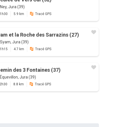
Ney, Jura (39)
1h30
5.9 km
Tracé GPS
am et la Roche des Sarrazins (27)
Syam, Jura (39)
1h15
4.7 km
Tracé GPS
emin des 3 Fontaines (37)
Équevillon, Jura (39)
2h30
8.8 km
Tracé GPS