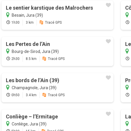
Le sentier karstique des Malrochers
Cô
Besain, Jura (39)
1h30
3 km
Tracé GPS
Les Pertes de l’Ain
Le
Bourg-de-Sirod, Jura (39)
2h30
8.5 km
Tracé GPS
Les bords de l’Ain (39)
Pr
Champagnole, Jura (39)
0h50
3.4 km
Tracé GPS
Conliège – l’Ermitage
La
Conliège, Jura (39)