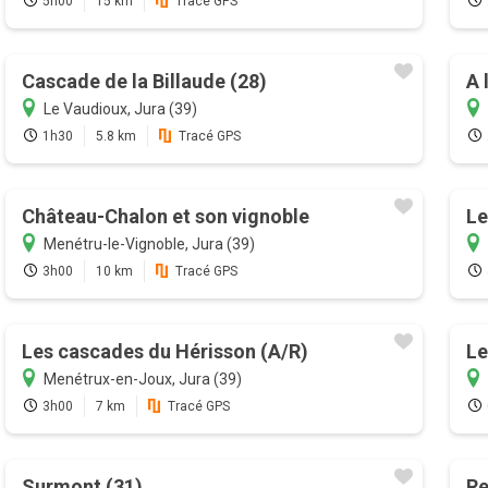
5h00
15 km
Tracé GPS
Cascade de la Billaude (28)
A 
Le Vaudioux, Jura (39)
1h30
5.8 km
Tracé GPS
Château-Chalon et son vignoble
Le
Menétru-le-Vignoble, Jura (39)
3h00
10 km
Tracé GPS
Les cascades du Hérisson (A/R)
Le
Menétrux-en-Joux, Jura (39)
3h00
7 km
Tracé GPS
Surmont (31)
Re