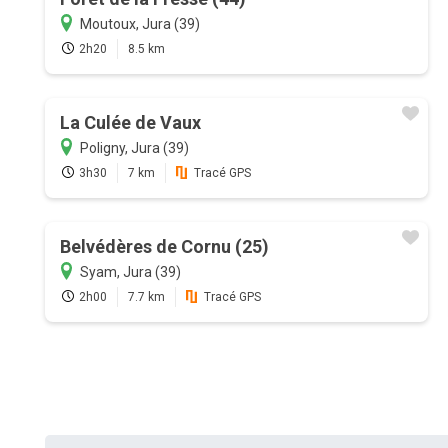
Moutoux, Jura (39)
2h20
8.5 km
La Culée de Vaux
Poligny, Jura (39)
3h30
7 km
Tracé GPS
Belvédères de Cornu (25)
Syam, Jura (39)
2h00
7.7 km
Tracé GPS