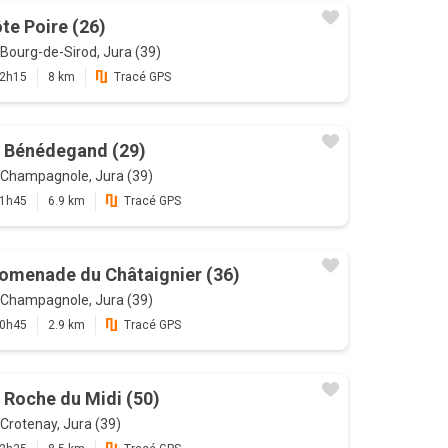
te Poire (26)
Bourg-de-Sirod, Jura (39)
2h15
8 km
Tracé GPS
 Bénédegand (29)
Champagnole, Jura (39)
1h45
6.9 km
Tracé GPS
omenade du Châtaignier (36)
Champagnole, Jura (39)
0h45
2.9 km
Tracé GPS
 Roche du Midi (50)
Crotenay, Jura (39)