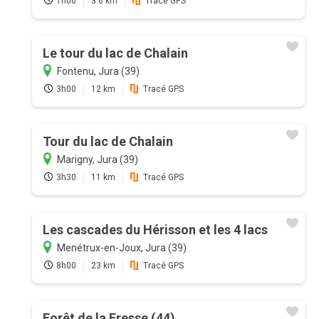
1h00
3.6 km
Tracé GPS
Le tour du lac de Chalain
Fontenu, Jura (39)
3h00
12 km
Tracé GPS
Tour du lac de Chalain
Marigny, Jura (39)
3h30
11 km
Tracé GPS
Les cascades du Hérisson et les 4 lacs
Menétrux-en-Joux, Jura (39)
8h00
23 km
Tracé GPS
Forêt de la Fresse (44)