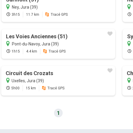
Ney, Jura (39)
3h15
11.7 km
Tracé GPS
Les Voies Anciennes (51)
Sy
Pont-du-Navoy, Jura (39)
1h15
4.4 km
Tracé GPS
Circuit des Crozats
Ch
Uxelles, Jura (39)
5h00
15 km
Tracé GPS
1