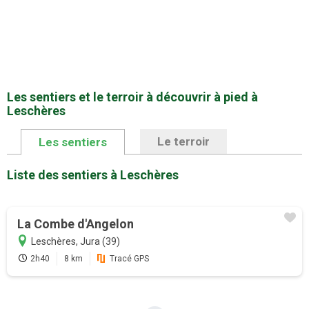
Les sentiers et le terroir à découvrir à pied à
Leschères
Le terroir
Les sentiers
Liste des sentiers à Leschères
Promotion
La Combe d'Angelon
Profitez au maximum de Sentiers en
France avec l'abonnement
Leschères, Jura (39)
2h40
8 km
Tracé GPS
Version payante