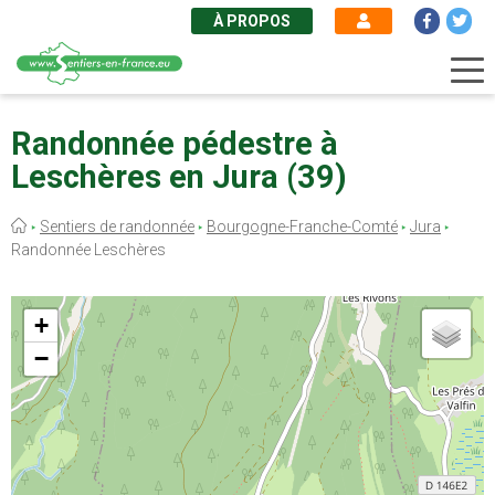
À PROPOS
Aller
au
Randonnée pédestre à
contenu
Leschères en Jura (39)
principal
Fil
Sentiers de randonnée
Bourgogne-Franche-Comté
Jura
d'Ariane
Randonnée Leschères
+
−