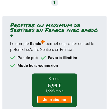
1
Mode hors-connexion sur
l'application Android et iOS
Accès garantie sans attente aux
19000 sentiers de randonnées
Profitez au maximum de
Sentiers en France avec rando
GPS randonnée temps réel
+
(application)
Bien plus encore...
Le compte
Rando
permet de profiter de tout le
potentiel qu'offre Sentiers en France :
Je m'abonne
Pas de pub
Favoris illimités
Mode hors-connexion
12 mois
3 mois
9,99 €
5,99 €
au lieu de
16,99 €
1,99€/mois
0,83€/mois
Je m'abonne
Je m'abonne