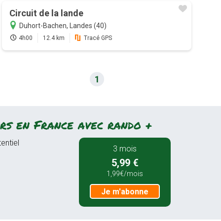
Circuit de la lande
Duhort-Bachen, Landes (40)
4h00
12.4 km
Tracé GPS
1
rs en France avec rando +
entiel
3 mois
5,99 €
1,99€/mois
Je m'abonne