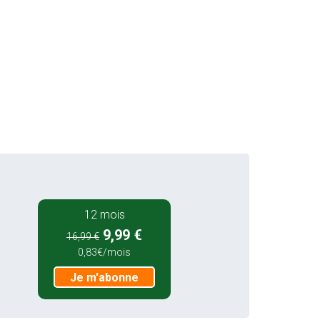
12 mois
9,99 €
16,99 €
0,83€/mois
Je m'abonne