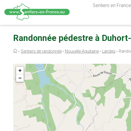
Sentiers en France,
Aller
au
Randonnée pédestre à Duhort-
contenu
principal
Fil
Sentiers de randonnée
Nouvelle-Aquitaine
Landes
Randon
d'Ariane
+
−