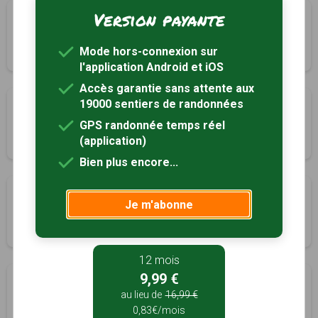
Version payante
Circuit des étangs
Gaillères, Landes (40)
Mode hors-connexion sur
2h00
6.6 km
Tracé GPS
l'application Android et iOS
Accès garantie sans attente aux
19000 sentiers de randonnées
Circuit des airials
Gaillères, Landes (40)
GPS randonnée temps réel
(application)
1h30
6 km
Tracé GPS
Bien plus encore...
Circuit de Pichots
Je m'abonne
Geaune, Landes (40)
1h50
6.4 km
Tracé GPS
12 mois
9,99 €
Circuit de Paouilhé
au lieu de
16,99 €
Geaune, Landes (40)
0,83€/mois
1h30
5.5 km
Tracé GPS