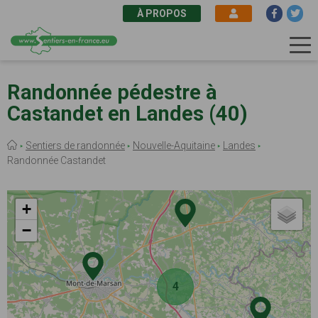
À PROPOS
Aller
au
Randonnée pédestre à
contenu
Castandet en Landes (40)
principal
Fil
Sentiers de randonnée
Nouvelle-Aquitaine
Landes
d'Ariane
Randonnée Castandet
+
−
4