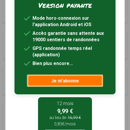
Circuit Nord
Version payante
Laurède, Landes (40)
2h30
6.5 km
Tracé GPS
Mode hors-connexion sur
l'application Android et iOS
Accès garantie sans attente aux
Circuits des 5 clochers
19000 sentiers de randonnées
Maylis, Landes (40)
GPS randonnée temps réel
4h30
16.2 km
Tracé GPS
(application)
Bien plus encore...
Circuit à la découverte de la vallée de l'Adour
Je m'abonne
Mugron, Landes (40)
2h30
6.6 km
Tracé GPS
12 mois
Mugron de A à Z
9,99 €
Mugron, Landes (40)
au lieu de
16,99 €
0,83€/mois
3h45
11.3 km
Tracé GPS