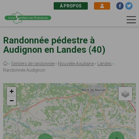
À PROPOS
Aller
au
Randonnée pédestre à
contenu
Audignon en Landes (40)
principal
Fil
Sentiers de randonnée
Nouvelle-Aquitaine
Landes
d'Ariane
Randonnée Audignon
+
−