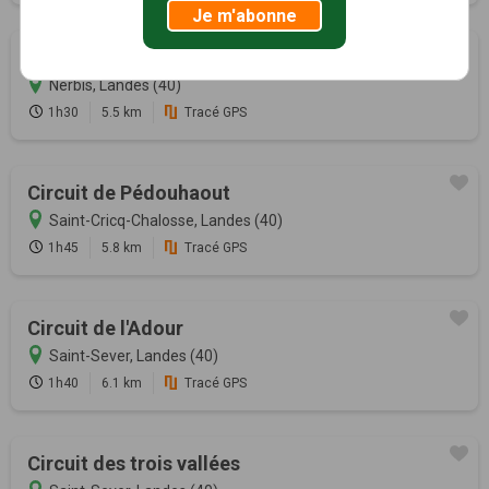
Je m'abonne
Circuit typique de Haute-Chalosse
Nerbis, Landes (40)
1h30
5.5 km
Tracé GPS
Circuit de Pédouhaout
Saint-Cricq-Chalosse, Landes (40)
1h45
5.8 km
Tracé GPS
Circuit de l'Adour
Saint-Sever, Landes (40)
1h40
6.1 km
Tracé GPS
Circuit des trois vallées