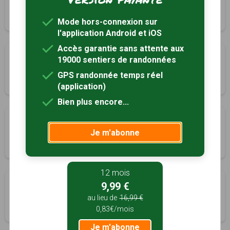
Duhort-Bachen, Landes (40)
1h30
5.4 km
Tracé GPS
Mode hors-connexion sur
l'application Android et iOS
Accès garantie sans attente aux
Circuit de la lande
19000 sentiers de randonnées
Duhort-Bachen, Landes (40)
GPS randonnée temps réel
4h00
12.4 km
Tracé GPS
(application)
Bien plus encore...
Circuit de la vallée du Bahus
Je m'abonne
Eugénie-les-Bains, Landes (40)
4h00
15.1 km
Tracé GPS
12 mois
Circuit de la Grave
9,99 €
Eugénie-les-Bains, Landes (40)
au lieu de
16,99 €
0,83€/mois
2h30
8 km
Tracé GPS
Je m'abonne