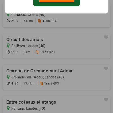
Circuit des étangs
Gaillères, Landes (40)
2h00
6.6 km
Tracé GPS
Circuit des airials
Gaillères, Landes (40)
1h30
6 km
Tracé GPS
Ccircuit de Grenade-sur-l'Adour
Grenade-sur-l'Adour, Landes (40)
4h30
13.4 km
Tracé GPS
Entre coteaux et étangs
Hontanx, Landes (40)