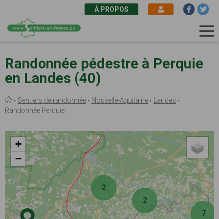
À PROPOS
Aller
au
Randonnée pédestre à Perquie
contenu
en Landes (40)
principal
Fil
Sentiers de randonnée
Nouvelle-Aquitaine
Landes
d'Ariane
Randonnée Perquie
+
−
2
2
7