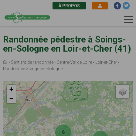
À PROPOS
Aller
au
Randonnée pédestre à Soings-
contenu
en-Sologne en Loir-et-Cher (41)
principal
Fil
Sentiers de randonnée
Centre-Val de Loire
Loir-et-Cher
d'Ariane
Randonnée Soings-en-Sologne
+
−
6