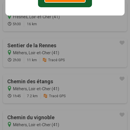
De la Gendronnière
Fresnes, Loir-et-Cher (41)
5h30
16 km
Sentier de la Rennes
Méhers, Loir-et-Cher (41)
2h30
11 km
Tracé GPS
Chemin des étangs
Méhers, Loir-et-Cher (41)
1h45
7.2 km
Tracé GPS
Chemin du vignoble
Méhers, Loir-et-Cher (41)