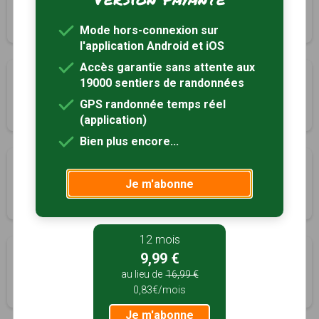
Fougères-sur-Bièvre, Loir-et-Cher (41)
3h30
10.5 km
Mode hors-connexion sur
l'application Android et iOS
Accès garantie sans attente aux
De Tarilly
19000 sentiers de randonnées
Fougères-sur-Bièvre, Loir-et-Cher (41)
GPS randonnée temps réel
3h00
9 km
Tracé GPS
(application)
Bien plus encore...
Des Archevaux
Je m'abonne
Fougères-sur-Bièvre, Loir-et-Cher (41)
3h00
9 km
12 mois
De Villedy
9,99 €
Fresnes, Loir-et-Cher (41)
au lieu de
16,99 €
0,83€/mois
3h30
10 km
Je m'abonne