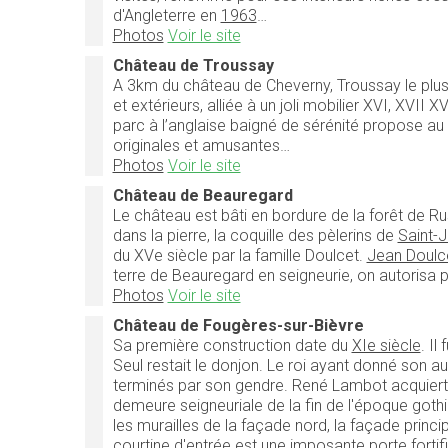
d'Angleterre en
1963
…
Photos
Voir le site
Château de Troussay
A 3km du château de Cheverny, Troussay le plus 
et extérieurs, alliée à un joli mobilier XVI, XVI
parc à l’anglaise baigné de sérénité propose a
originales et amusantes…
Photos
Voir le site
Château de Beauregard
Le château est bâti en bordure de la forêt de Ru
dans la pierre, la coquille des pèlerins de
Saint-
du XVe siècle par la famille Doulcet.
Jean Doulc
terre de Beauregard en seigneurie, on autorisa pa
Photos
Voir le site
Château de Fougères-sur-Bièvre
Sa première construction date du
XIe siècle
. Il
Seul restait le donjon. Le roi ayant donné son au
terminés par son gendre. René Lambot acquiert 
demeure seigneuriale de la fin de l'époque gothi
les murailles de la façade nord, la façade princ
courtine d'entrée est une imposante porte fortif