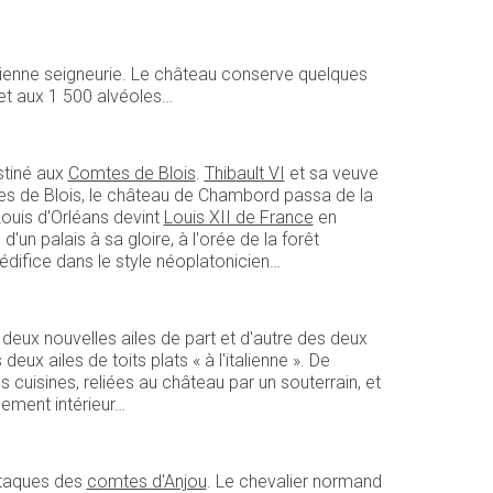
ienne seigneurie. Le château conserve quelques
 et aux 1 500 alvéoles…
tiné aux
Comtes de Blois
.
Thibault VI
et sa veuve
tes de Blois, le château de Chambord passa de la
ouis d'Orléans devint
Louis XII de France
en
d'un palais à sa gloire, à l'orée de la forêt
édifice dans le style néoplatonicien…
deux nouvelles ailes de part et d'autre des deux
eux ailes de toits plats « à l'italienne ». De
es cuisines, reliées au château par un souterrain, et
gement intérieur…
ttaques des
comtes d'Anjou
. Le chevalier normand