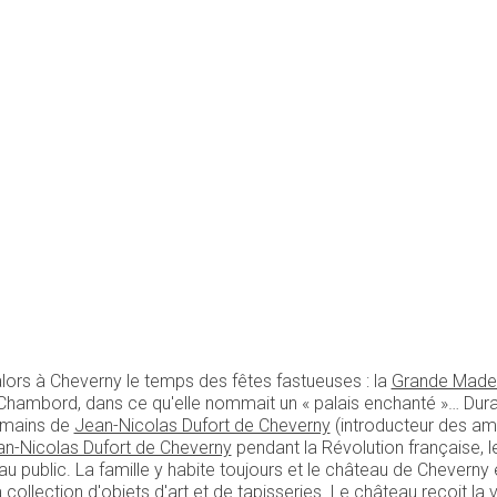
lors à Cheverny le temps des fêtes fastueuses : la
Grande Made
u Chambord, dans ce qu'elle nommait un « palais enchanté »… Dura
s mains de
Jean-Nicolas Dufort de Cheverny
(introducteur des a
n-Nicolas Dufort de Cheverny
pendant la Révolution française, 
u au public. La famille y habite toujours et le château de Cheverny
collection d'objets d'art et de tapisseries. Le château reçoit la vi