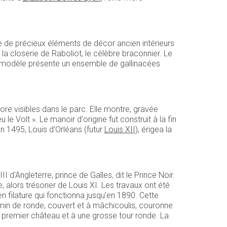
e de précieux éléments de décor ancien intérieurs
la closerie de Raboliot, le célèbre braconnier. Le
r modèle présente un ensemble de gallinacées
ore visibles dans le parc. Elle montre, gravée
 le Volt ». Le manoir d'origine fut construit à la fin
En 1495, Louis d'Orléans (futur
Louis XII
), érigea la
I d'Angleterre, prince de Galles, dit le Prince Noir.
, alors trésorier de Louis XI. Les travaux ont été
filature qui fonctionna jusqu'en 1890. Cette
emin de ronde, couvert et à mâchicoulis, couronne
du premier château et à une grosse tour ronde. La