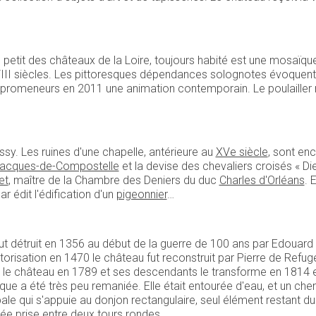
petit des châteaux de la Loire, toujours habité est une mosaïqu
I XVIII siècles. Les pittoresques dépendances solognotes évoquent 
u promeneurs en 2011 une animation contemporain. Le poulaille
ssy. Les ruines d'une chapelle, antérieure au
XVe siècle
, sont enc
Jacques-de-Compostelle
et la devise des chevaliers croisés « Dieu
et
, maître de la Chambre des Deniers du duc
Charles d'Orléans
. 
r édit l'édification d'un
pigeonnier
…
 fut détruit en 1356 au début de la guerre de 100 ans par Edouard II
torisation en 1470 le château fut reconstruit par Pierre de Refuge
le château en 1789 et ses descendants le transforme en 1814 en 
que a été très peu remaniée. Elle était entourée d'eau, et un ch
ipale qui s'appuie au donjon rectangulaire, seul élément restant 
iée prise entre deux tours rondes…