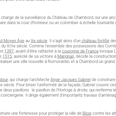
chargé de la surveillance du Château de Chambord, sur une anc
rare dans la cour d’honneur ou un colombier à échelle tournante
ut Moyen Âge
au
Xe siècle
. Il s'agit alors d'un
château fortifié
des
ébut du XIIIe siècle. Comme l'ensemble des possessions des Com
en
1397
, avant d'être rattaché à la
couronne de France
lorsque L
is
1515
, auréolé de sa victoire à
Marignan
, décide la construction 
éaliser une ville nouvelle à Romorantin, et à Chambord un grand 
dour
, qui charge l'architecte
Ange-Jacques Gabriel
de construire 
 siècle. Pour briser l'uniformité de la façade, Gabriel couvre ces d
e deux pavillons : le pavillon de l'Horloge à droite, qui renferme l
a conciergerie. Il dirige également d'importants travaux d'aména
nstruire une forteresse pour protéger la ville de
Blois
contre les a