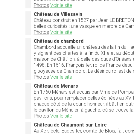
Photos
Voir le site
Château de Villesavin
Château construit en 1527 par Jean LE BRETON 
belles curiosités : une vasque en marbre de Car
Photos
Voir le site
Château de chambord
Chambord accueille un château dès la fin du
Ha
y signent des chartes à la fin du XIIe et au d
maison de Châtillon
, à celle des
ducs d'Orléans
1498
. En
1516
,
François Ier
, roi de France depu
giboyeuse de Chambord. Le désir du roi est de r
Photos
Voir le site
Château de Menars
En
1760
Ménars est acquis par
Mme de Pompa
pavillons, pour remplacer celles édifiées au XVIIe
chaque côté de la cour d'honneur, il bâtit en outr
le pavillon du Méridien à gauche, où se trouve l
Photos
Voir le site
Château de Chaumont-sur-Loire
Au
Xe siècle
,
Eudes Ier
,
comte de Blois
, fait co