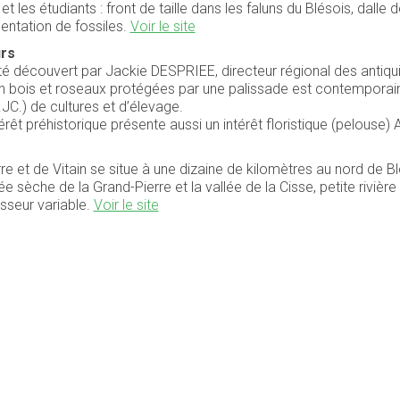
les étudiants : front de taille dans les faluns du Blésois, dalle
entation de fossiles.
Voir le site
urs
 été découvert par Jackie DESPRIEE, directeur régional des antiqui
en bois et roseaux protégées par une palissade est contemporain 
.JC.) de cultures et d’élevage.
érêt préhistorique présente aussi un intérêt floristique (pelouse) A
re et de Vitain se situe à une dizaine de kilomètres au nord de Blo
e sèche de la Grand-Pierre et la vallée de la Cisse, petite rivière
isseur variable.
Voir le site