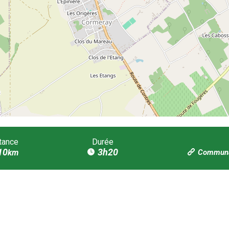
tance
Durée
10
3h20
km
Communau