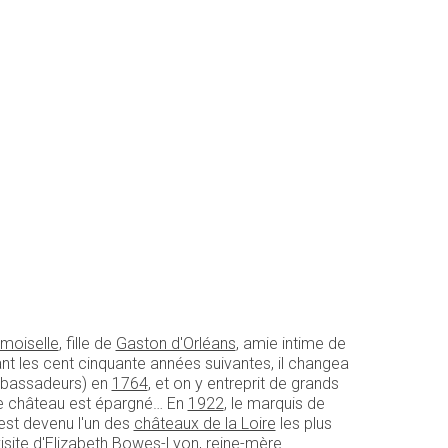
moiselle
, fille de
Gaston d'Orléans
, amie intime de
nt les cent cinquante années suivantes, il changea
mbassadeurs) en
1764
, et on y entreprit de grands
le château est épargné… En
1922
, le marquis de
 est devenu l'un des
châteaux de la Loire
les plus
site d'
Elizabeth Bowes-Lyon
, reine-mère