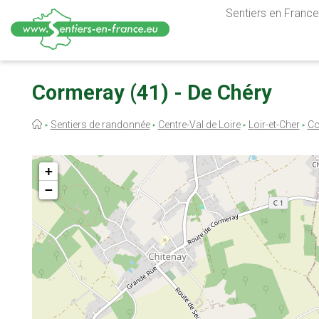
Sentiers en France,
Aller
au
Cormeray (41) - De Chéry
contenu
principal
Fil
Sentiers de randonnée
Centre-Val de Loire
Loir-et-Cher
Co
d'Ariane
+
−