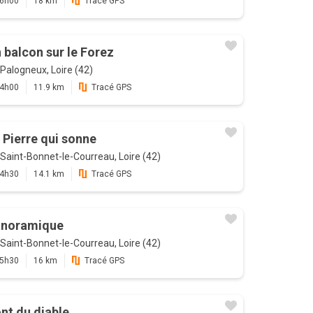
6h00
18 km
Tracé GPS
 balcon sur le Forez
Palogneux, Loire (42)
4h00
11.9 km
Tracé GPS
 Pierre qui sonne
Saint-Bonnet-le-Courreau, Loire (42)
4h30
14.1 km
Tracé GPS
noramique
Saint-Bonnet-le-Courreau, Loire (42)
5h30
16 km
Tracé GPS
nt du diable