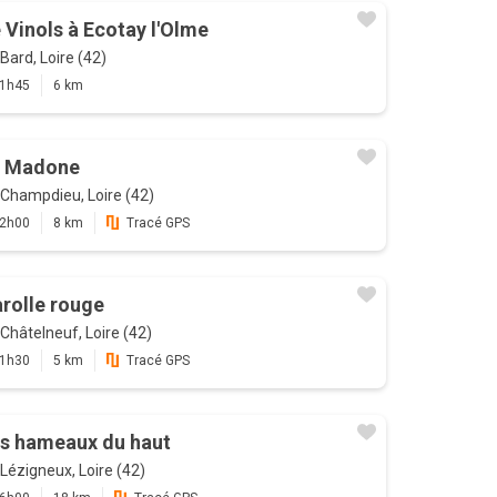
 Vinols à Ecotay l'Olme
Bard, Loire (42)
1h45
6 km
 Madone
Champdieu, Loire (42)
2h00
8 km
Tracé GPS
rolle rouge
Châtelneuf, Loire (42)
1h30
5 km
Tracé GPS
s hameaux du haut
Lézigneux, Loire (42)