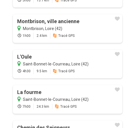
5h00
15.1 km
Tracé GPS
Montbrison, ville ancienne
Montbrison, Loire (42)
1h00
2.4 km
Tracé GPS
L'Oule
Saint-Bonnet-le-Courreau, Loire (42)
4h30
9.5 km
Tracé GPS
La fourme
Saint-Bonnet-le-Courreau, Loire (42)
7h00
24.3 km
Tracé GPS
Chemin des Seigneurs