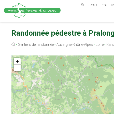
Sentiers en France,
Aller
au
Randonnée pédestre à Pralong 
contenu
principal
Fil
Sentiers de randonnée
Auvergne-Rhône-Alpes
Loire
Rand
d'Ariane
+
−