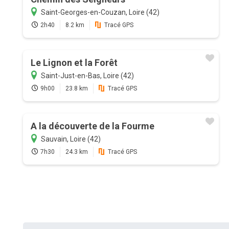
Saint-Georges-en-Couzan, Loire (42)
2h40
8.2 km
Tracé GPS
Le Lignon et la Forêt
Saint-Just-en-Bas, Loire (42)
9h00
23.8 km
Tracé GPS
A la découverte de la Fourme
Sauvain, Loire (42)
7h30
24.3 km
Tracé GPS