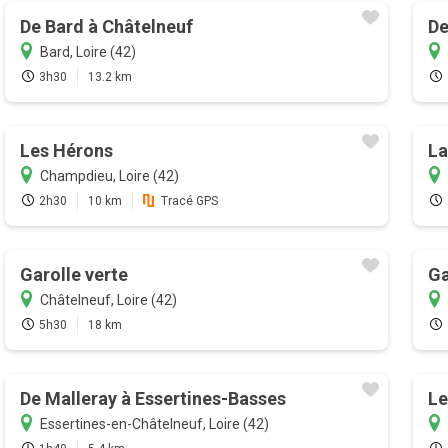
De Bard à Châtelneuf
De
Bard, Loire (42)
3h30
13.2 km
Les Hérons
La
Champdieu, Loire (42)
2h30
10 km
Tracé GPS
Garolle verte
Ga
Châtelneuf, Loire (42)
5h30
18 km
De Malleray à Essertines-Basses
Le
Essertines-en-Châtelneuf, Loire (42)