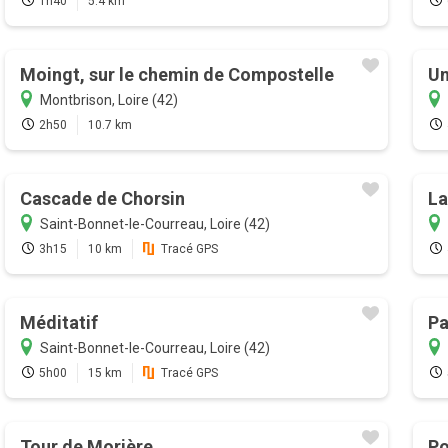
1h40
5.4 km
Moingt, sur le chemin de Compostelle
Un
Montbrison, Loire (42)
2h50
10.7 km
Cascade de Chorsin
La
Saint-Bonnet-le-Courreau, Loire (42)
3h15
10 km
Tracé GPS
Méditatif
Pa
Saint-Bonnet-le-Courreau, Loire (42)
5h00
15 km
Tracé GPS
Tour de Morière
Po