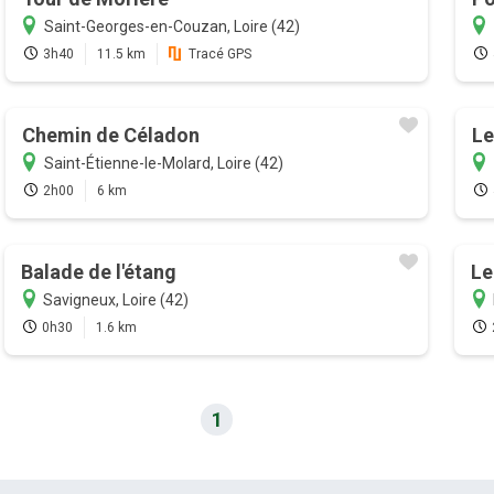
Saint-Georges-en-Couzan, Loire (42)
3h40
11.5 km
Tracé GPS
Chemin de Céladon
Le
Saint-Étienne-le-Molard, Loire (42)
2h00
6 km
Balade de l'étang
Le
Savigneux, Loire (42)
0h30
1.6 km
1