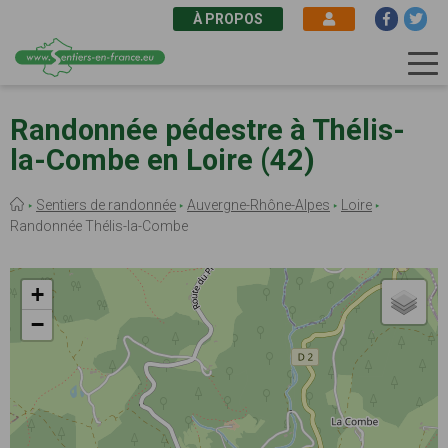
À PROPOS
Aller
au
Randonnée pédestre à Thélis-
contenu
la-Combe en Loire (42)
principal
Fil
Sentiers de randonnée
Auvergne-Rhône-Alpes
Loire
d'Ariane
Randonnée Thélis-la-Combe
+
−