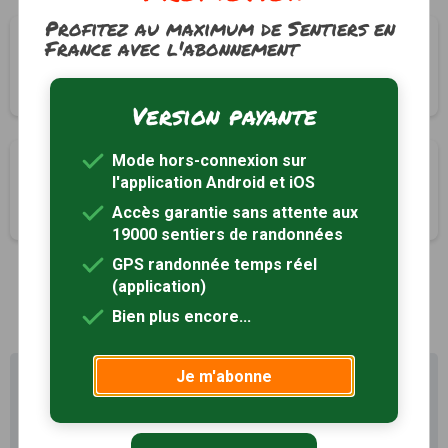
Profitez au maximum de Sentiers en
La Croix Fayard
France avec l'abonnement
Thélis-la-Combe, Loire (42)
3h00
8 km
Tracé GPS
Version payante
Mode hors-connexion sur
La Croix de la Célarie
l'application Android et iOS
Thélis-la-Combe, Loire (42)
Accès garantie sans attente aux
3h00
8 km
Tracé GPS
19000 sentiers de randonnées
GPS randonnée temps réel
(application)
1
Bien plus encore...
Je m'abonne
Profitez au maximum de
Sentiers en France avec rando
+