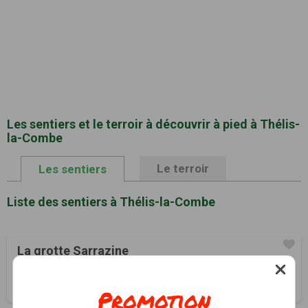
Les sentiers et le terroir à découvrir à pied à Thélis-
la-Combe
Le terroir
Les sentiers
Liste des sentiers à Thélis-la-Combe
La grotte Sarrazine
Thélis-la-Combe, Loire (42)
3h00
6 km
Tracé GPS
Promotion