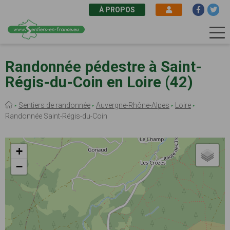
À PROPOS
Aller
au
Randonnée pédestre à Saint-
contenu
Régis-du-Coin en Loire (42)
principal
Fil
Sentiers de randonnée
Auvergne-Rhône-Alpes
Loire
d'Ariane
Randonnée Saint-Régis-du-Coin
+
−