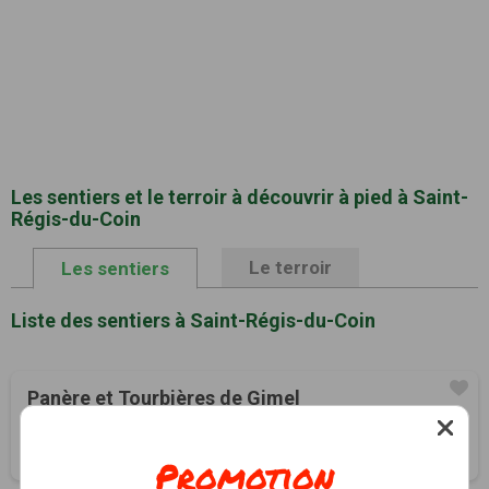
Les sentiers et le terroir à découvrir à pied à Saint-
Régis-du-Coin
Le terroir
Les sentiers
Liste des sentiers à Saint-Régis-du-Coin
Panère et Tourbières de Gimel
Saint-Régis-du-Coin, Loire (42)
3h30
12 km
Tracé GPS
Promotion