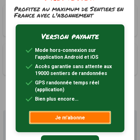
Profitez au maximum de Sentiers en
L'Arbret
France avec l'abonnement
Saint-Régis-du-Coin, Loire (42)
1h00
4 km
Tracé GPS
Version payante
Mode hors-connexion sur
Chaussitre
l'application Android et iOS
Saint-Régis-du-Coin, Loire (42)
Accès garantie sans attente aux
3h30
13 km
Tracé GPS
19000 sentiers de randonnées
GPS randonnée temps réel
(application)
1
Bien plus encore...
Je m'abonne
Profitez au maximum de
Sentiers en France avec rando
+