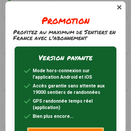
Saint-Jodard, Loire (42)
2h50
11.3 km
Tracé GPS
Promotion
Profitez au maximum de Sentiers en
Boucle de la digue de Pinay
France avec l'abonnement
Saint-Jodard, Loire (42)
2h30
7.5 km
Tracé GPS
Version payante
Le tour du monastère
Mode hors-connexion sur
Saint-Jodard, Loire (42)
l'application Android et iOS
4h30
16 km
Tracé GPS
Accès garantie sans attente aux
19000 sentiers de randonnées
GPS randonnée temps réel
Le Pont de la Vourdiat
(application)
Saint-Jodard, Loire (42)
Bien plus encore...
4h30
17.2 km
Tracé GPS