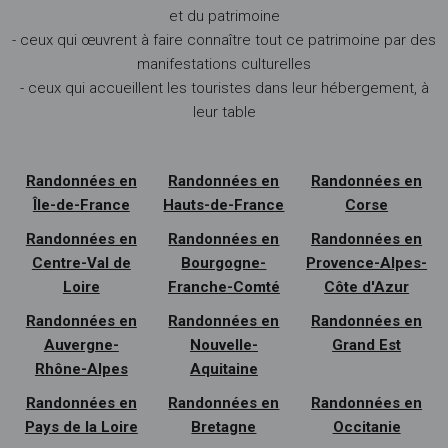
et du patrimoine
- ceux qui œuvrent à faire connaître tout ce patrimoine par des
manifestations culturelles
- ceux qui accueillent les touristes dans leur hébergement, à
leur table
Randonnées en
Randonnées en
Randonnées en
Île-de-France
Hauts-de-France
Corse
Randonnées en
Randonnées en
Randonnées en
Centre-Val de
Bourgogne-
Provence-Alpes-
Loire
Franche-Comté
Côte d'Azur
Randonnées en
Randonnées en
Randonnées en
Auvergne-
Nouvelle-
Grand Est
Rhône-Alpes
Aquitaine
Randonnées en
Randonnées en
Randonnées en
Pays de la Loire
Bretagne
Occitanie