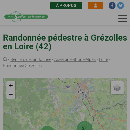
À PROPOS
Aller
au
Randonnée pédestre à Grézolles
contenu
en Loire (42)
principal
Fil
Sentiers de randonnée
Auvergne-Rhône-Alpes
Loire
d'Ariane
Randonnée Grézolles
+
−
21