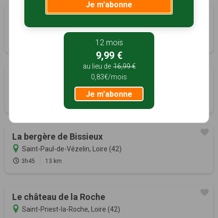
Je m'abonne
Les Sources du Chagnon
Saint-Just-en-Bas, Loire (42)
3h15
9.6 km
Tracé GPS
12 mois
9,99 €
au lieu de
16,99 €
Le funiculaire de Biesse
0,83€/mois
Saint-Marcel-de-Félines, Loire (42)
Je m'abonne
3h00
9 km
La bergère de Bissieux
Saint-Paul-de-Vézelin, Loire (42)
3h45
13 km
Le château de la Roche
Saint-Priest-la-Roche, Loire (42)