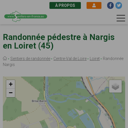
À PROPOS
Aller
au
Randonnée pédestre à Nargis
contenu
en Loiret (45)
principal
Fil
Sentiers de randonnée
Centre-Val de Loire
Loiret
Randonnée
d'Ariane
Nargis
+
−