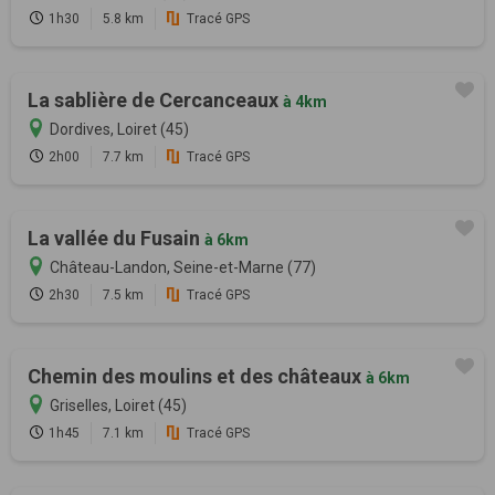
1h30
5.8 km
Tracé GPS
La sablière de Cercanceaux
à 4km
Dordives, Loiret (45)
2h00
7.7 km
Tracé GPS
La vallée du Fusain
à 6km
Château-Landon, Seine-et-Marne (77)
2h30
7.5 km
Tracé GPS
Chemin des moulins et des châteaux
à 6km
Griselles, Loiret (45)
1h45
7.1 km
Tracé GPS