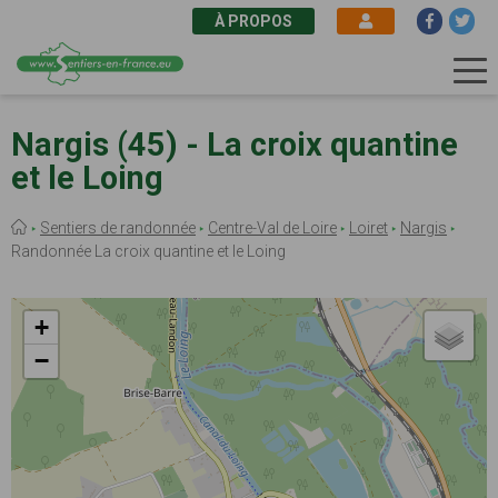
À PROPOS
Aller
au
Nargis (45) - La croix quantine
contenu
et le Loing
principal
Fil
Sentiers de randonnée
Centre-Val de Loire
Loiret
Nargis
d'Ariane
Randonnée La croix quantine et le Loing
+
−