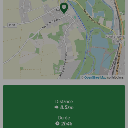
©
OpenStreetMap
contributors
Distance
8.5
km
Durée
2h45