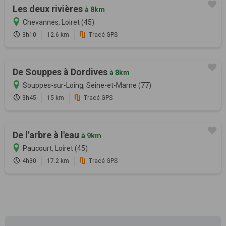
Les deux rivières
à 8km
Chevannes, Loiret (45)
3h10
12.6 km
Tracé GPS
De Souppes à Dordives
à 8km
Souppes-sur-Loing, Seine-et-Marne (77)
3h45
15 km
Tracé GPS
De l'arbre à l'eau
à 9km
Paucourt, Loiret (45)
4h30
17.2 km
Tracé GPS