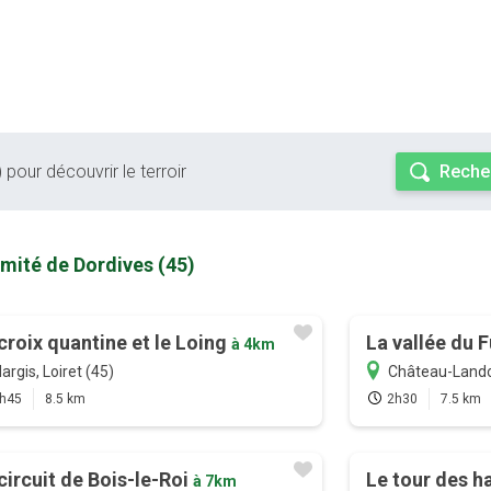
 pour découvrir le terroir
Reche
imité de Dordives (45)
croix quantine et le Loing
La vallée du 
à 4km
argis, Loiret (45)
Château-Lando
h45
8.5 km
2h30
7.5 km
circuit de Bois-le-Roi
Le tour des 
à 7km