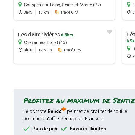
Souppes-sur-Loing, Seine-et-Marne (77)
F
3h45
15 km
Tracé GPS
3
Les deux rivières
L'ê
à 8km
à 9
Chevannes, Loiret (45)
R
3h10
12.6 km
Tracé GPS
4
Profitez au maximum de Sentie
Le compte
Rando
permet de profiter de tout le
potentiel qu'offre Sentiers en France :
Pas de pub
Favoris illimités