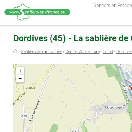
Sentiers en France,
Aller
au
Dordives (45) - La sablière d
contenu
principal
Fil
Sentiers de randonnée
Centre-Val de Loire
Loiret
Dordive
d'Ariane
+
−