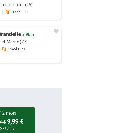
tinais, Loiret (45)
Tracé GPS
 Brandelle
à 9km
e-et-Marne (77)
Tracé GPS
12 mois
9,99 €
9 €
,83€/mois