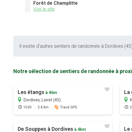
Forêt de Champlitte
Voir le site
Il existe d'autres sentiers de randonnée à Dordives (45)
Notre sélection de sentiers de randonnée à prox
Les étangs
La 
à 46m
Dordives, Loiret (45)
N
1h30
5.8 km
Tracé GPS
2
De Souppes à Dordives
Le 
à 4km