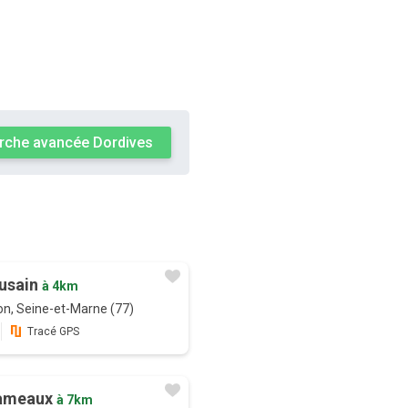
rche avancée Dordives
Fusain
à 4km
n, Seine-et-Marne (77)
Tracé GPS
hameaux
à 7km