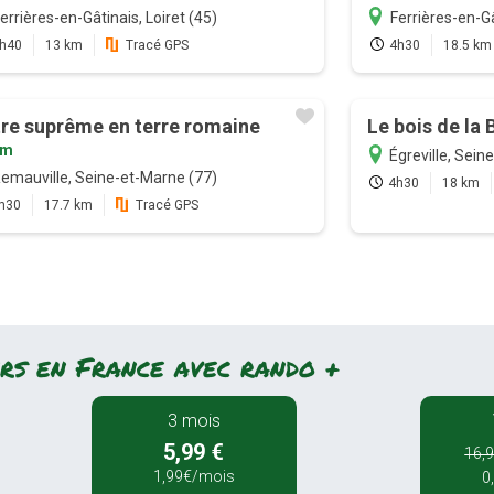
errières-en-Gâtinais, Loiret (45)
Ferrières-en-Gâ
h40
13 km
Tracé GPS
4h30
18.5 km
tre suprême en terre romaine
Le bois de la
km
Égreville, Sein
emauville, Seine-et-Marne (77)
4h30
18 km
h30
17.7 km
Tracé GPS
rs en France avec rando +
3 mois
5,99 €
16,9
1,99€/mois
0