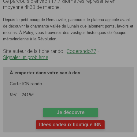
Ce parcours d’environ 17.7 kilomètres représente en
moyenne 4h30 de marche.
Depuis le petit bourg de Remauville, parcourez le
plateau agricole avant
de découvrir la charmante vallée
du Lunain que jalonnent ponts, lavoirs et
moulins. À
Paley, vous trouverez des vestiges historiques de
l’époque
mérovingienne à la Révolution.
Site auteur de la fiche rando :
Coderando77
-
Signaler un problème
À emporter dans votre sac à dos
Carte IGN rando
Réf. : 2418E
Je découvre
Idées cadeaux boutique IGN