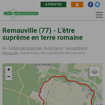
À PROPOS
Aller
au
Remauville (77) - L'être
contenu
suprême en terre romaine
principal
Fil
Sentiers de randonnée
Île-de-France
Seine-et-Marne
d'Ariane
Remauville
Randonnée L'être suprême en terre romaine
+
−