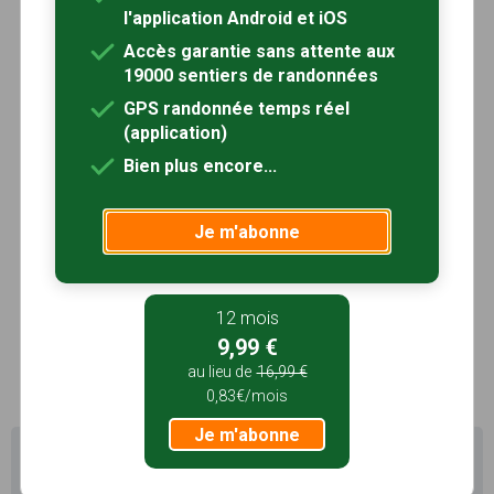
l'application Android et iOS
Bois de la Commanderie
Voir le site
Accès garantie sans attente aux
19000 sentiers de randonnées
Forêt de Champlitte
Voir le site
GPS randonnée temps réel
(application)
Bois de Valence
Voir le site
Bien plus encore...
Forêt domaniale de Montargis
Voir le site
Je m'abonne
Forêt de Fontinebleau
Voir le site
Bois de Saint Germain Laval
12 mois
Voir le site
9,99 €
au lieu de
16,99 €
0,83€/mois
Je m'abonne
Il existe d'autres sentiers de randonnée à Remauville
(77) pour découvrir le terroir