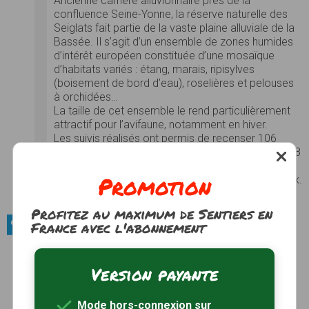
Ancienne carrière alluvionnaire près de la
confluence Seine-Yonne, la réserve naturelle des
Seiglats fait partie de la vaste plaine alluviale de la
Bassée. Il s’agit d’un ensemble de zones humides
d’intérêt européen constituée d’une mosaïque
d’habitats variés : étang, marais, ripisylves
(boisement de bord d’eau), roselières et pelouses
à orchidées…
La taille de cet ensemble le rend particulièrement
attractif pour l’avifaune, notamment en hiver.
Les suivis réalisés ont permis de recenser 106
espèces d’oiseaux dont 31 nicheuses sur le site, 18
espèces de papillons de jour, 15 de libellules, 9
Promotion
espèces de poissons et 200 espèces de végétaux.
Voir le site
Profitez au maximum de Sentiers en
France avec l'abonnement
Sites naturels / Massifs forestiers
Bois de Nanteau-Poligny
Voir le site
Version payante
Bois de Villiers
Mode hors-connexion sur
Bois de la Brandelle