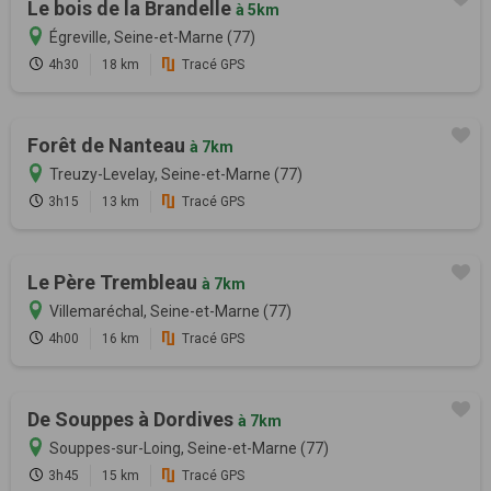
Le bois de la Brandelle
à 5km
Égreville, Seine-et-Marne (77)
4h30
18 km
Tracé GPS
Forêt de Nanteau
à 7km
Treuzy-Levelay, Seine-et-Marne (77)
3h15
13 km
Tracé GPS
Le Père Trembleau
à 7km
Villemaréchal, Seine-et-Marne (77)
4h00
16 km
Tracé GPS
De Souppes à Dordives
à 7km
Souppes-sur-Loing, Seine-et-Marne (77)
3h45
15 km
Tracé GPS