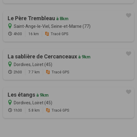
Le Père Trembleau
à 8km
Saint-Ange-le-Viel, Seine-et-Marne (77)
4h00
16 km
Tracé GPS
La sablière de Cercanceaux
à 9km
Dordives, Loiret (45)
2h00
7.7 km
Tracé GPS
Les étangs
à 9km
Dordives, Loiret (45)
1h30
5.8 km
Tracé GPS