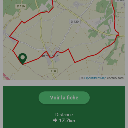
©
OpenStreetMap
contributors
Voir la fiche
Distance
17.7
km